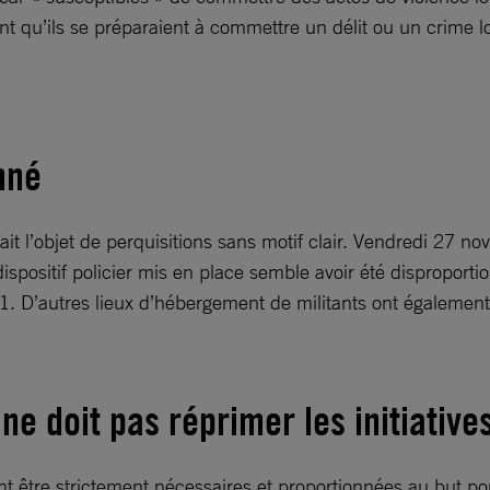
t qu’ils se préparaient à commettre un délit ou un crime lo
nné
ait l’objet de perquisitions sans motif clair. Vendredi 27 no
 dispositif policier mis en place semble avoir été disproporti
1. D’autres lieux d’hébergement de militants ont également 
e ne doit pas réprimer les initiativ
t être strictement nécessaires et proportionnées au but pour