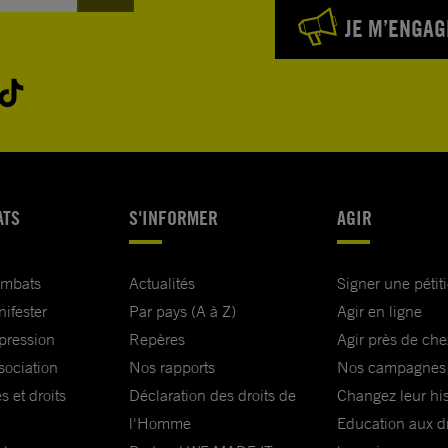
JE M’ENGAG
ATS
S'INFORMER
AGIR
ombats
Actualités
Signer une pétit
nifester
Par pays (A à Z)
Agir en ligne
xpression
Repères
Agir près de che
sociation
Nos rapports
Nos campagnes
s et droits
Déclaration des droits de
Changez leur his
l'Homme
Education aux dr