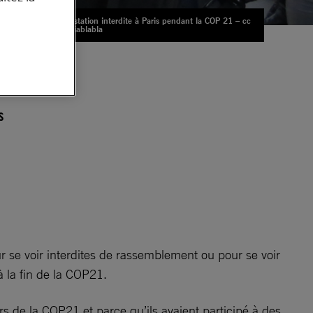
Manifestation interdite à Paris pendant la COP 21 – cc
– laetitiablabla
s
 se voir interdites de rassemblement ou pour se voir
à la fin de la COP21.
s de la COP21 et parce qu’ils avaient participé à des