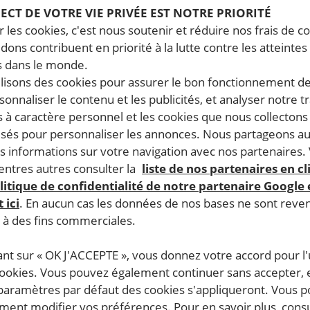
PECT DE VOTRE VIE PRIVÉE EST NOTRE PRIORITÉ
 les cookies, c'est nous soutenir et réduire nos frais de co
dons contribuent en priorité à la lutte contre les atteintes
 dans le monde.
ilisons des cookies pour assurer le bon fonctionnement d
rsonnaliser le contenu et les publicités, et analyser notre tr
 à caractère personnel et les cookies que nous collecton
lisés pour personnaliser les annonces. Nous partageons au
s informations sur votre navigation avec nos partenaires.
ntres autres consulter la
liste de nos partenaires en cl
litique de confidentialité de notre partenaire Google
 ici
. En aucun cas les données de nos bases ne sont rev
s à des fins commerciales.
ant sur « OK J'ACCEPTE », vous donnez votre accord pour l'u
cookies. Vous pouvez également continuer sans accepter, 
 paramètres par défaut des cookies s'appliqueront. Vous 
ent modifier vos préférences. Pour en savoir plus, consu