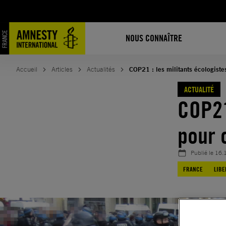
Aller
au
contenu
NOUS CONNAÎTRE
Accueil
Articles
Actualités
COP21 : les militants écologistes
ACTUALITÉ
COP21
pour 
Publié le
16.
FRANCE
LIBE