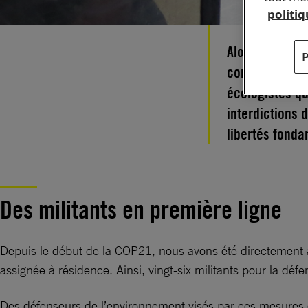
politi
Alors que l’ét
conséquences 
écologistes qu
interdictions 
libertés fonda
Des militants en première ligne
Depuis le début de la COP21, nous avons été directement a
assignée à résidence. Ainsi, vingt-six militants pour la dé
Des défenseurs de l’environnement visés par ces mesures c