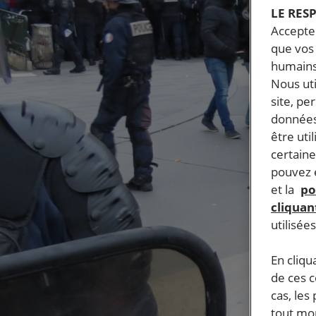
LE RES
Accepter
que vos 
humains
Nous ut
site, pe
données
être uti
certaine
pouvez e
et la
po
cliquant
utilisée
En cliqu
de ces 
cas, les
tout mom