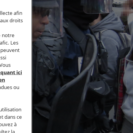
llecte afin
 aux droits
e notre
afic. Les
s peuvent
ssi
 Vous
iquant ici
 en
endues ou
tilisation
et dans ce
pouvez à
ltez la