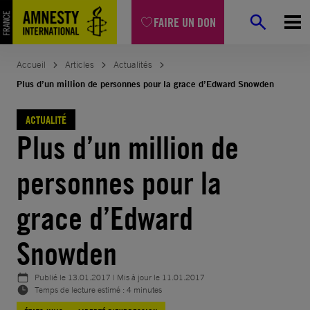
Aller
FAIRE UN DON
au
contenu
Accueil
Articles
Actualités
Plus d’un million de personnes pour la grace d’Edward Snowden
ACTUALITÉ
Plus d’un million de
personnes pour la
grace d’Edward
Snowden
Publié le
13.01.2017
| Mis à jour le
11.01.2017
Temps de lecture estimé : 4 minutes