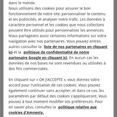
l’existence de programmes qui violaient le droit à la
dans le monde.
vie privée et à la
liberté d’expression
, Edward
Nous utilisons des cookies pour assurer le bon
fonctionnement de notre site, personnaliser le contenu
Snowden a agi en véritable défenseur des libertés
et les publicités, et analyser notre trafic. Les données à
individuelles.
caractère personnel et les cookies que nous collectons
peuvent être utilisés pour personnaliser les annonces.
Nous partageons aussi certaines informations sur votre
À lire aussi :
Snowden : à quand la grâce présidentielle ?
navigation avec nos partenaires. Vous pouvez entres
autres consulter la
liste de nos partenaires en cliquant
ici
et la
politique de confidentialité de notre
partenaire Google en cliquant ici
. En aucun cas les
données de nos bases ne sont revendues ou utilisées à
L’urgence d’agir pour
des fins commerciales.
Snowden
En cliquant sur « OK J'ACCEPTE », vous donnez votre
accord pour l'utilisation de ces cookies. Vous pouvez
également continuer sans accepter, et dans ce cas, les
.
@POTUS
vous avez encore 7 jours pour pouvoir
paramètres par défaut des cookies s'appliqueront. Vous
grâcier
@Snowden
.
pic.twitter.com/COf9Ku4MkL
—
pouvez à tout moment modifier vos préférences. Pour
en savoir plus, consultez la
politique relative aux
Amnesty France (@amnestyfrance)
January 13,
cookies d’Amnesty.
2017