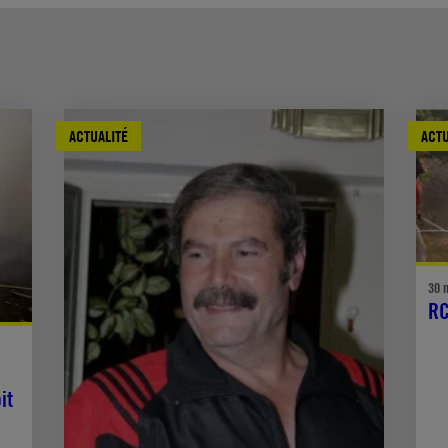
ACTUALITÉ
ACTU
30 
RC
it