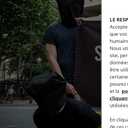
LE RES
Accepter
que vos 
humains
Nous ut
site, pe
données
être uti
certaine
pouvez e
et la
po
cliquant
utilisée
En cliqu
de ces 