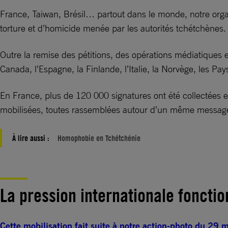
France, Taiwan, Brésil… partout dans le monde, notre org
torture et d’homicide menée par les autorités tchétchènes.
Outre la remise des pétitions, des opérations médiatiques 
Canada, l’Espagne, la Finlande, l’Italie, la Norvège, les P
En France, plus de 120 000 signatures ont été collectées e
mobilisées, toutes rassemblées autour d’un même message 
À lire aussi :
Homophobie en Tchétchénie
La pression internationale foncti
Cette mobilisation fait suite à notre action-photo du 29 