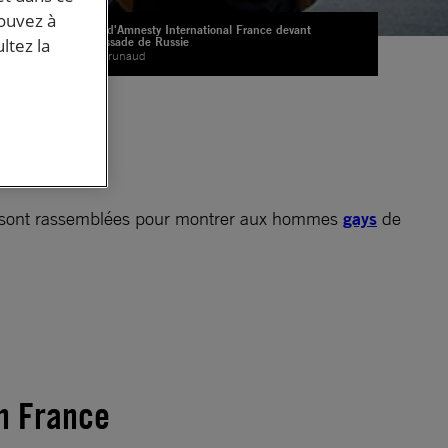
pouvez à
Action d'Amnesty International France devant
l'ambassade de Russie
ltez la
© PY Brunaud
à
la
les
e.
e sont rassemblées pour montrer aux hommes
gays
de
n France