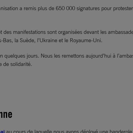
anisation a remis plus de 650 000 signatures pour protest
et des manifestations sont organisées devant les ambassade
ays-Bas, la Suède, l’Ukraine et le Royaume-Uni.
n quelques jours. Nous les remettons aujourd’hui à l’ambas
de solidarité.
onne
mai
au cours de laquelle nous avons déployé une banderole 