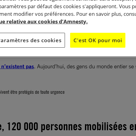
 paramètres par défaut des cookies s'appliqueront. Vous 
ent modifier vos préférences. Pour en savoir plus, consu
que relative aux cookies d’Amnesty.
-million de personnes se sont mobilisées à nos côtés 
nde pour dénoncer les persécutions homophobes dans 
Paramètres des cookies
C'est OK pour moi
étchène de Russie. Aujourd’hui, vendredi 2 juin, nous 
ux différentes ambassades de Russie à travers le mond
n’existent pas
. Aujourd’hui, des gens du monde entier s
oivent être protégés de toute urgence
e, 120 000 personnes mobilisées e