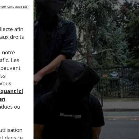
nuer sans accepter
llecte afin
 aux droits
e notre
afic. Les
s peuvent
ssi
 Vous
iquant ici
 en
endues ou
tilisation
et dans ce