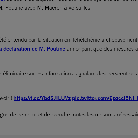
M. Poutine avec M. Macron à Versailles.
é entendu car la situation en Tchétchénie a effectivement 
la déclaration de M. Poutine
annonçant que des mesures avai
préliminaire sur les informations signalant des persécutio
voir !
https://t.co/YbdSJILUVz
pic.twitter.com/6pzccl5NH
igne de ce nom, et de prendre toutes les mesures nécessair