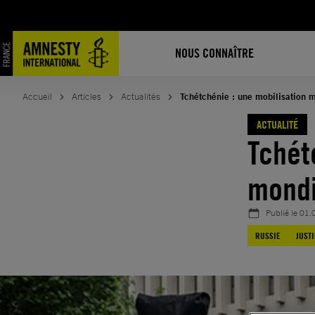
Aller
au
contenu
NOUS CONNAÎTRE
Accueil
Articles
Actualités
Tchétchénie : une mobilisation 
ACTUALITÉ
Tchét
mondi
Publié le
01.
RUSSIE
JUST