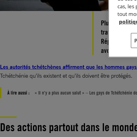
cas, les
tout mom
politi
Plus d’un demi
travers le mo
République tch
avons remis a
Les autorités tchétchènes affirment que les hommes gays 
Tchétchénie qu’ils existent et qu’ils doivent être protégés.
À lire aussi :
« Il n’y a plus aucun salut » – Les gays de Tchétchénie d
Des actions partout dans le mond