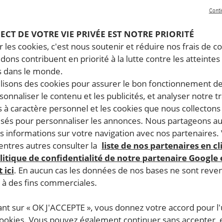
Conti
PECT DE VOTRE VIE PRIVÉE EST NOTRE PRIORITÉ
 les cookies, c'est nous soutenir et réduire nos frais de co
dons contribuent en priorité à la lutte contre les atteintes
 dans le monde.
ilisons des cookies pour assurer le bon fonctionnement d
rsonnaliser le contenu et les publicités, et analyser notre tr
 à caractère personnel et les cookies que nous collecton
lisés pour personnaliser les annonces. Nous partageons au
s informations sur votre navigation avec nos partenaires.
ntres autres consulter la
liste de nos partenaires en cl
litique de confidentialité de notre partenaire Google
 ici
. En aucun cas les données de nos bases ne sont rev
s à des fins commerciales.
ant sur « OK J'ACCEPTE », vous donnez votre accord pour l'u
cookies. Vous pouvez également continuer sans accepter, 