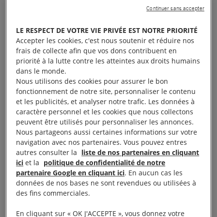
Continuer sans accepter
Alors que le
droit de manifester
est un droit
LE RESPECT DE VOTRE VIE PRIVÉE EST NOTRE PRIORITÉ
fondamental, il a été restreint par des mesures
Accepter les cookies, c'est nous soutenir et réduire nos
fondées sur l’état d’urgence. Pourtant, l’état
frais de collecte afin que vos dons contribuent en
priorité à la lutte contre les atteintes aux droits humains
d’urgence a été déclaré dans le but précis d’éviter
dans le monde.
de nouvelles attaques terroristes, et non de maintien
Nous utilisons des cookies pour assurer le bon
de l’ordre. L’état d’urgence a donné aux préfets des
fonctionnement de notre site, personnaliser le contenu
et les publicités, et analyser notre trafic. Les données à
pouvoirs considérables en comparaison avec le droit
caractère personnel et les cookies que nous collectons
commun. Parce que les mesures de l’état d’urgence
peuvent être utilisés pour personnaliser les annonces.
sont dangereuses pour le respect des droits
Nous partageons aussi certaines informations sur votre
navigation avec nos partenaires. Vous pouvez entres
humains, l’état d’urgence doit être levé, à moins que
autres consulter la
liste de nos partenaires en cliquant
le gouvernement ne prouve qu’il est absolument
ici
et la
politique de confidentialité de notre
nécessaire pour répondre à une menace précise et
partenaire Google en cliquant ici
. En aucun cas les
données de nos bases ne sont revendues ou utilisées à
imminente. L’état d’urgence ne doit en aucun cas
des fins commerciales.
être utilisé à d’autres fins que celles pour lesquelles
il a été déclaré.
En cliquant sur « OK J'ACCEPTE », vous donnez votre