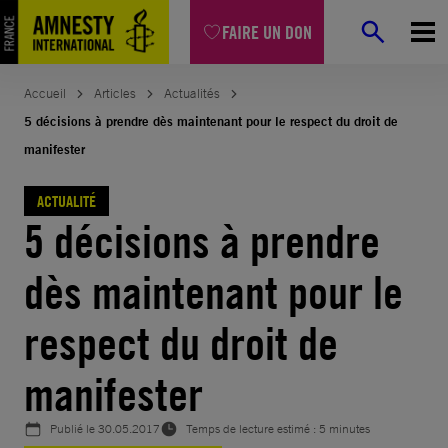
Aller
FAIRE UN DON
au
contenu
Accueil
Articles
Actualités
5 décisions à prendre dès maintenant pour le respect du droit de
manifester
ACTUALITÉ
5 décisions à prendre
dès maintenant pour le
respect du droit de
manifester
Publié le
30.05.2017
Temps de lecture estimé : 5 minutes