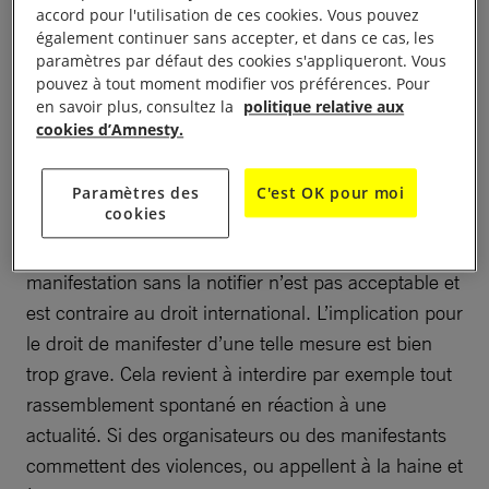
accord pour l'utilisation de ces cookies. Vous pouvez
également continuer sans accepter, et dans ce cas, les
paramètres par défaut des cookies s'appliqueront. Vous
pouvez à tout moment modifier vos préférences. Pour
Garantir le droit de
en savoir plus, consultez la
politique relative aux
cookies d’Amnesty.
manifester
Paramètres des
C'est OK pour moi
cookies
Poursuivre pénalement des organisateurs pour le
simple et unique fait d’avoir organisé une
manifestation sans la notifier n’est pas acceptable et
est contraire au droit international. L’implication pour
le droit de manifester d’une telle mesure est bien
trop grave. Cela revient à interdire par exemple tout
rassemblement spontané en réaction à une
actualité. Si des organisateurs ou des manifestants
commettent des violences, ou appellent à la haine et