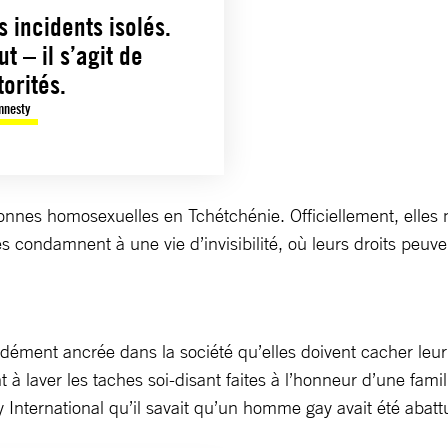
 incidents isolés.
t – il s’agit de
orités.
mnesty
personnes homosexuelles en Tchétchénie. Officiellement, elle
es condamnent à une vie d’invisibilité, où leurs droits peuv
ément ancrée dans la société qu’elles doivent cacher leur i
à laver les taches soi-disant faites à l’honneur d’une famill
rnational qu’il savait qu’un homme gay avait été abattu p