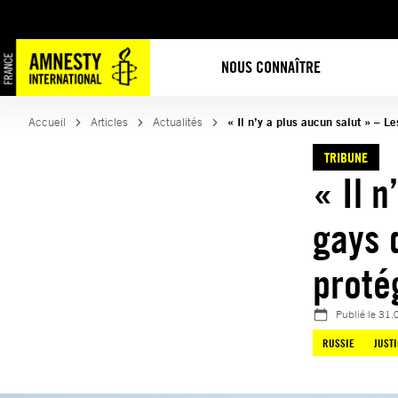
Aller
au
contenu
NOUS CONNAÎTRE
Accueil
Articles
Actualités
« Il n’y a plus aucun salut » – L
TRIBUNE
« Il n
gays 
proté
Publié le
31.
RUSSIE
JUST