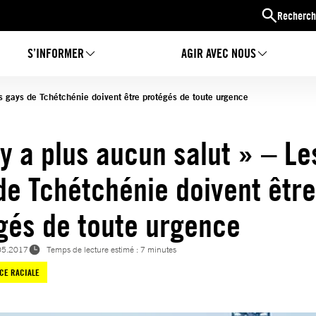
Recherch
S’INFORMER
AGIR AVEC NOUS
es gays de Tchétchénie doivent être protégés de toute urgence
’y a plus aucun salut » – Le
de Tchétchénie doivent être
gés de toute urgence
05.2017
Temps de lecture estimé : 7 minutes
ICE RACIALE