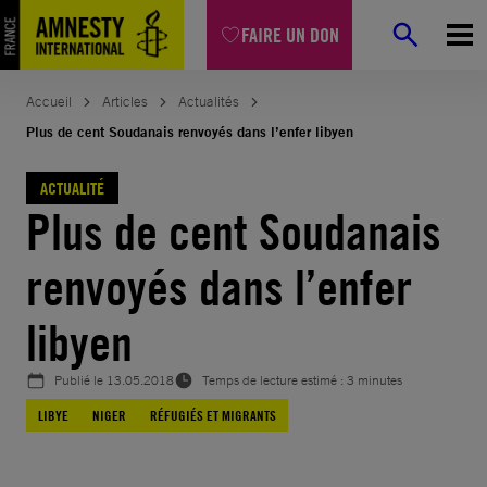
Aller
FAIRE UN DON
au
contenu
Accueil
Articles
Actualités
Plus de cent Soudanais renvoyés dans l’enfer libyen
ACTUALITÉ
Plus de cent Soudanais
renvoyés dans l’enfer
libyen
Publié le
13.05.2018
Temps de lecture estimé : 3 minutes
LIBYE
NIGER
RÉFUGIÉS ET MIGRANTS