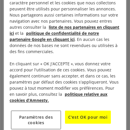
caractère personnel et les cookies que nous collectons
nous attendait. Ils nous ont tous emmenés au
peuvent être utilisés pour personnaliser les annonces.
commissariat d’Agadez, où nous avons passé la
Nous partageons aussi certaines informations sur votre
navigation avec nos partenaires. Vous pouvez entres
nuit. […] Nous avons passé quatre nuits en prison
autres consulter la
liste de nos partenaires en cliquant
[…] Ils les ont emmenés en Libye. J’aurais dû me
ici
et la
politique de confidentialité de notre
trouver avec eux, mais j’ai réussi à me sauver.
» Il
partenaire Google en cliquant ici
. En aucun cas les
données de nos bases ne sont revendues ou utilisées à
est resté en contact avec certaines d’entre elles :
des fins commerciales.
«
Hier, à trois heures du matin, l’un des expulsés m’a
appelé. Ils se trouvent actuellement à la frontière
En cliquant sur « OK J'ACCEPTE », vous donnez votre
accord pour l'utilisation de ces cookies. Vous pouvez
entre la Libye et le Niger. Le secteur est totalement
également continuer sans accepter, et dans ce cas, les
désert et cela fait maintenant cinq jours qu’on les a
paramètres par défaut des cookies s'appliqueront. Vous
laissés au milieu de nulle part.
»
pouvez à tout moment modifier vos préférences. Pour
en savoir plus, consultez la
politique relative aux
cookies d’Amnesty.
Agir :
Stop à la détention et à la vente des réfugiés et des
migrants en Libye
Paramètres des
C'est OK pour moi
cookies
Au cours des cinq dernières années, plusieurs