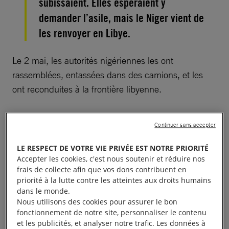
subissaient. Elles espéraient y
demander l’asile, mais le Niger vient de
les renvoyer en Libye.
Le 2 mai, les autorités nigériennes les ont
rassemblées, entassées dans des camions, et les
ont reconduites à la frontière libyenne.
Continuer sans accepter
Laissés au milieu de nulle
LE RESPECT DE VOTRE VIE PRIVÉE EST NOTRE PRIORITÉ
Accepter les cookies, c'est nous soutenir et réduire nos
part
frais de collecte afin que vos dons contribuent en
priorité à la lutte contre les atteintes aux droits humains
dans le monde.
Nous avons pu parler avec un ressortissant
Nous utilisons des cookies pour assurer le bon
soudanais. Il raconte : «
Quand nous sommes sortis
fonctionnement de notre site, personnaliser le contenu
et les publicités, et analyser notre trafic. Les données à
de la mosquée au crépuscule le 2 mai, la police