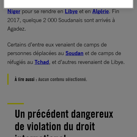
milliers de
réfugiés
et de
migrants
ont traversé le
Niger
pour se rendre en
Libye
et en
Algérie
. Fin
2017, quelque 2 000 Soudanais sont arrivés à
Agadez.
Certains d’entre eux venaient de camps de
personnes déplacées au
Soudan
et de camps de
réfugiés au
Tchad
, et d’autres revenaient de Libye.
À lire aussi :
Aucun contenu sélectionné.
Un précédent dangereux
de violation du droit