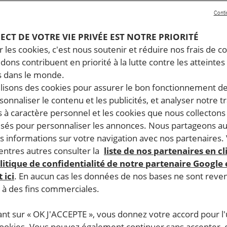
Conti
PECT DE VOTRE VIE PRIVÉE EST NOTRE PRIORITÉ
 les cookies, c'est nous soutenir et réduire nos frais de co
dons contribuent en priorité à la lutte contre les atteintes
 dans le monde.
ilisons des cookies pour assurer le bon fonctionnement d
rsonnaliser le contenu et les publicités, et analyser notre tr
 à caractère personnel et les cookies que nous collecton
lisés pour personnaliser les annonces. Nous partageons au
s informations sur votre navigation avec nos partenaires.
ntres autres consulter la
liste de nos partenaires en cl
litique de confidentialité de notre partenaire Google
 ici
. En aucun cas les données de nos bases ne sont rev
s à des fins commerciales.
ant sur « OK J'ACCEPTE », vous donnez votre accord pour l'u
cookies. Vous pouvez également continuer sans accepter, 