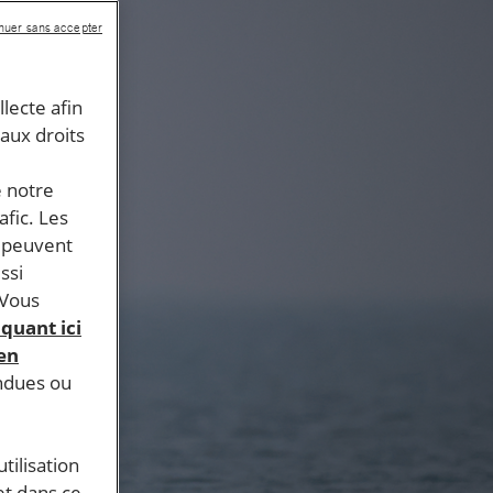
nuer sans accepter
llecte afin
 aux droits
e notre
afic. Les
s peuvent
ssi
 Vous
iquant ici
 en
endues ou
tilisation
et dans ce