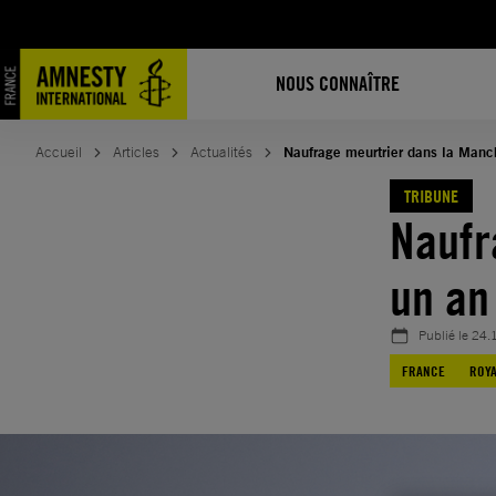
Aller
au
contenu
NOUS CONNAÎTRE
Accueil
Articles
Actualités
Naufrage meurtrier dans la Manch
TRIBUNE
Naufr
un an
Publié le
24.
FRANCE
ROY