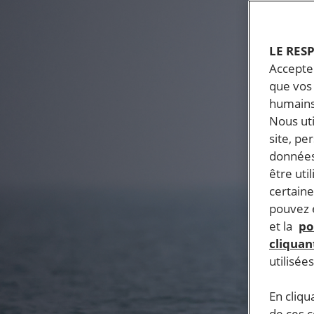
LE RES
Accepter
que vos 
humains
Nous ut
site, pe
données
être uti
certaine
pouvez e
et la
po
cliquant
utilisée
En cliqu
de ces 