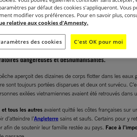
 paramètres par défaut des cookies s'appliqueront. Vous 
ent modifier vos préférences. Pour en savoir plus, consu
e 2021, 27 personnes sont mortes noyées dans La
que relative aux cookies d’Amnesty.
 autres sont toujours portées disparues. Toutes ces
ient en commun l’espoir de construire une vie meilleu
Paramètres des cookies
C'est OK pour moi
i. Un an après, les drames se poursuivent à cause de
gratoires dangereuses et déshumanisantes.
che aperçoit des dizaines de corps flotter dans les eaux 
e sont toujours portées disparues et deux ont survécu. C’
rsonnes exilées vietnamiennes avaient été retrouvés dans
m
et tous les autres
avaient quitté les côtes françaises sur 
r d’atteindre l’
Angleterre
sains et saufs. Certains pour y ret
r afin de soutenir leur famille restée au pays.
Face à l’impo
de passage.