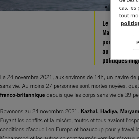
cas, les
tout mom
Le 24 novembr
politi
Manche, quatre
personnes ava
au Royaume-Un
politiques mi
Le 24 novembre 2021, aux environs de 14h, un navire de pê
sans vie. Au moins 27 personnes sont mortes noyées, quatr
franco-britannique
depuis que les corps sans vie de 39 pe
Revenons au 24 novembre 2021.
Kazhal, Hadiya, Marya
Fuyant les conflits et la misère, toutes et tous avaient l’espoi
conditions d’accueil en Europe et beaucoup pour y travaille
Mohammed et les autres se sont tournés vers les réseaux 