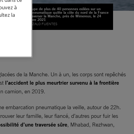
pouvez à
Un groupe de plus de 40 personnes exilées sur un
canot pneumatique quitte la côte du nord de la France
ltez la
pour traverser la Manche, près de Wimereux, le 24
novembre 2021
© GONZALO FUENTES
re
glacées de la Manche. Un à un, les corps sont repêchés
est
l’accident le plus meurtrier survenu à la frontière
 un camion, en 2019.
une embarcation pneumatique la veille, autour de 22h.
rouver leur famille, leur fiancé, d’autres pour fuir les
ssibilité d’une traversée sûre
, Mhabad, Rezhwan,