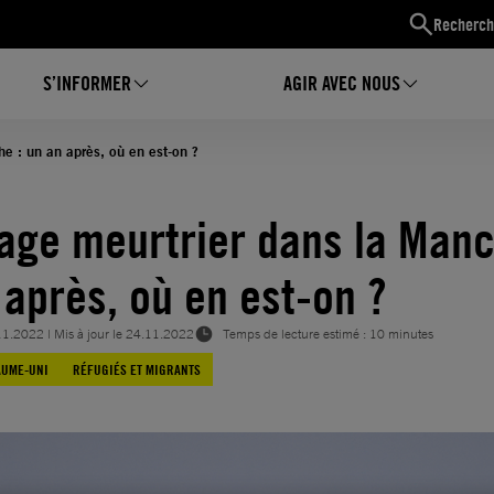
Recherch
S’INFORMER
AGIR AVEC NOUS
e : un an après, où en est-on ?
age meurtrier dans la Manc
 après, où en est-on ?
11.2022
| Mis à jour le
24.11.2022
Temps de lecture estimé : 10 minutes
AUME-UNI
RÉFUGIÉS ET MIGRANTS