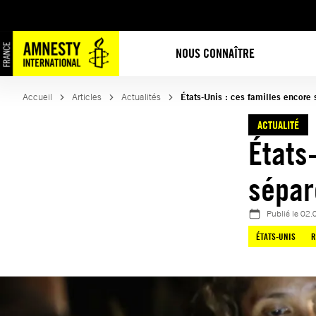
Aller
au
contenu
NOUS CONNAÎTRE
Accueil
Articles
Actualités
États-Unis : ces familles encore
ACTUALITÉ
États
sépar
Publié le
02.
ÉTATS-UNIS
R