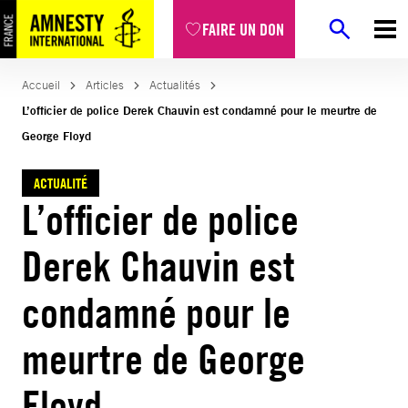
Aller
FAIRE UN DON
au
contenu
Accueil
Articles
Actualités
L’officier de police Derek Chauvin est condamné pour le meurtre de
George Floyd
ACTUALITÉ
L’officier de police
Derek Chauvin est
condamné pour le
meurtre de George
Floyd