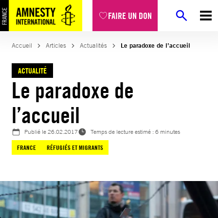
Aller
FAIRE UN DON
au
contenu
Accueil
Articles
Actualités
Le paradoxe de l’accueil
ACTUALITÉ
Le paradoxe de
l’accueil
Publié le
26.02.2017
Temps de lecture estimé : 6 minutes
FRANCE
RÉFUGIÉS ET MIGRANTS