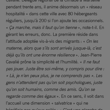
pendant trente ans, il anime désormais un « réseau
hospitalité » dans cette ville avec 80 hébergeants
réguliers, jusqu’à 200 si l’on ajoute les occasionnels.
«
Ça marche, mais il faut qu’on tienne
», note-t-il. En
gérant les erreurs, donc. La première réside dans
l’attitude adoptée vis-à-vis des migrants : «
On les
materne, alors que s’ils sont arrivés jusque-là, c’est
déjà qu’ils ont une énorme résilience
». Jean-Pierre
Cavalié prône la simplicité et l’humilité. «
Il ne faut
pas jouer. Juste être soi-même, y compris pour dire :
« Là, je n’en peux plus, je ne comprends pas ». Les
gens n’attendent pas qu’on soit psychologues, juste
qu’on soit humains, comme des amis. Qu’on se
regarde comme des égaux
». En ce sens, il voit dans
l’accueil une dimension « salvatrice » qui ne
bénéficie pas qu’aux exilés : «
C’est une planche de