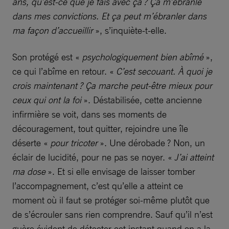
ans, qu’est-ce que je fais avec ça ? Ça m’ébranle
dans mes convictions. Et ça peut m’ébranler dans
ma façon d’accueillir
», s’inquiète-t-elle.
Son protégé est «
psychologiquement bien abîmé
»,
ce qui l’abîme en retour. «
C’est secouant. À quoi je
crois maintenant ? Ça marche peut-être mieux pour
ceux qui ont la foi
». Déstabilisée, cette ancienne
infirmière se voit, dans ses moments de
découragement, tout quitter, rejoindre une île
déserte «
pour tricoter
». Une dérobade ? Non, un
éclair de lucidité, pour ne pas se noyer. «
J’ai atteint
ma dose
». Et si elle envisage de laisser tomber
l’accompagnement, c’est qu’elle a atteint ce
moment où il faut se protéger soi-même plutôt que
de s’écrouler sans rien comprendre. Sauf qu’il n’est
guère évident de détecter cet instant quand on a la