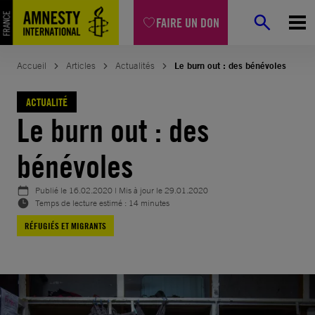
Aller
FAIRE UN DON
au
contenu
Accueil
Articles
Actualités
Le burn out : des bénévoles
ACTUALITÉ
Le burn out : des
bénévoles
Publié le
16.02.2020
| Mis à jour le
29.01.2020
Temps de lecture estimé : 14 minutes
RÉFUGIÉS ET MIGRANTS