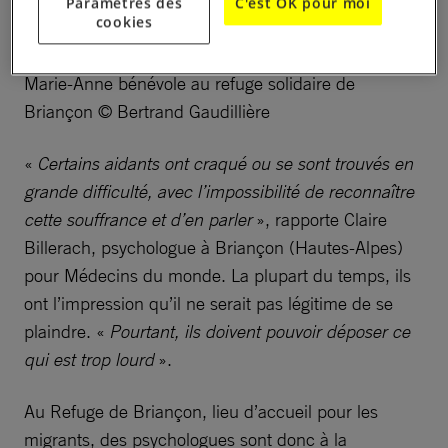
Paramètres des
C'est OK pour moi
cookies
Marie-Anne bénévole au refuge solidaire de
Briançon © Bertrand Gaudillière
«
Certains aidants ont craqué ou se sont trouvés en
grande difficulté, avec l’impossibilité de reconnaître
cette souffrance et d’en parler
», rapporte Claire
Billerach, psychologue à Briançon (Hautes-Alpes)
pour Médecins du monde. La plupart du temps, ils
ont l’impression qu’il ne serait pas légitime de se
plaindre. «
Pourtant, ils doivent pouvoir déposer ce
qui est trop lourd
».
Au Refuge de Briançon, lieu d’accueil pour les
migrants, des psychologues sont donc à la