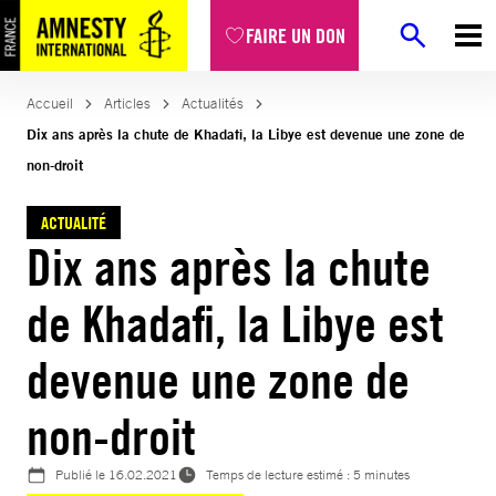
Aller
FAIRE UN DON
au
contenu
Accueil
Articles
Actualités
Dix ans après la chute de Khadafi, la Libye est devenue une zone de
non-droit
ACTUALITÉ
Dix ans après la chute
de Khadafi, la Libye est
devenue une zone de
non-droit
Publié le
16.02.2021
Temps de lecture estimé : 5 minutes