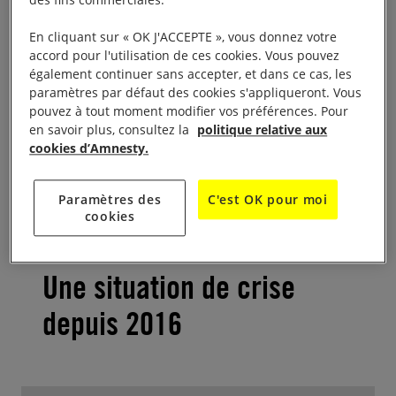
elle ferme sa frontière à des personnes ayant besoin
En cliquant sur « OK J'ACCEPTE », vous donnez votre
de protection, elle bafouera ses obligations
accord pour l'utilisation de ces cookies. Vous pouvez
internationales.
également continuer sans accepter, et dans ce cas, les
paramètres par défaut des cookies s'appliqueront. Vous
pouvez à tout moment modifier vos préférences. Pour
Les personnes qui fuient la guerre en Syrie sont
en savoir plus, consultez la
politique relative aux
dans une situation désespérée de vie ou de mort et
cookies d’Amnesty.
le gouvernement jordanien ne peut pas se contenter
de les abandonner.
Paramètres des
C'est OK pour moi
cookies
Une situation de crise
depuis 2016