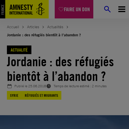
Aller
FAIRE UN DON
au
contenu
Accueil
Articles
Actualités
Jordanie : des réfugiés bientôt à l’abandon ?
ACTUALITÉ
Jordanie : des réfugiés
bientôt à l’abandon ?
Publié le
25.06.2018
Temps de lecture estimé : 2 minutes
SYRIE
RÉFUGIÉS ET MIGRANTS