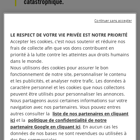
catastrophique.
La semaine dernière, le gouvernement syrien a
Continuer sans accepter
intensifié ses frappes aériennes et ses tirs d’artillerie
LE RESPECT DE VOTRE VIE PRIVÉE EST NOTRE PRIORITÉ
contre la province de Daraa, dans le sud, proche de
Accepter les cookies, c'est nous soutenir et réduire nos
la frontière avec la
Jordanie
, et des milliers
frais de collecte afin que vos dons contribuent en
d’habitants se sont enfuis.
priorité à la lutte contre les atteintes aux droits humains
dans le monde.
Nous utilisons des cookies pour assurer le bon
Le 25 juin, le Jordan Times a cité la porte-parole du
fonctionnement de notre site, personnaliser le contenu
gouvernement jordanien Jumana Ghunaimat, qui a
et les publicités, et analyser notre trafic. Les données à
déclaré que la Jordanie avait déjà absorbé un grand
caractère personnel et les cookies que nous collectons
peuvent être utilisés pour personnaliser les annonces.
nombre de réfugiés syriens et
« que [nous] ne
Nous partageons aussi certaines informations sur votre
pouvons plus en accueillir d’autres »
.
navigation avec nos partenaires. Vous pouvez entres
autres consulter la
liste de nos partenaires en cliquant
ici
et la
politique de confidentialité de notre
Pourtant la Jordanie est tenue de protéger les
partenaire Google en cliquant ici
. En aucun cas les
réfugiés
de
Syrie
fuyant le conflit et les
données de nos bases ne sont revendues ou utilisées à
persécutions, et de les admettre sur son territoire. Si
des fins commerciales.