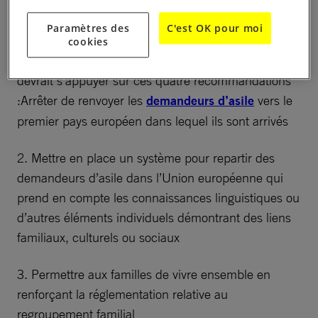
1. Nous appelons les dirigeants français à
promouvoir, lors du conseil européen cette semaine,
Paramètres des
C'est OK pour moi
un mécanisme de partage de responsabilité pour
cookies
accueillir des demandeurs d’asile. Ce mécanisme
devrait s’appuyer sur ces quatre recommandations
:Arrêter de renvoyer les
demandeurs d’asile
vers le
premier pays européen dans lequel ils sont arrivés
2. Mettre en place un système pour repartir des
demandeurs d’asile dans l’Union européenne qui
prend en compte les connaissances linguistiques ou
d’autres éléments individuels démontrant des liens
familiaux, culturels ou sociaux
3. Permettre aux familles de vivre ensemble en
renforçant la réglementation relative au
regroupement familial