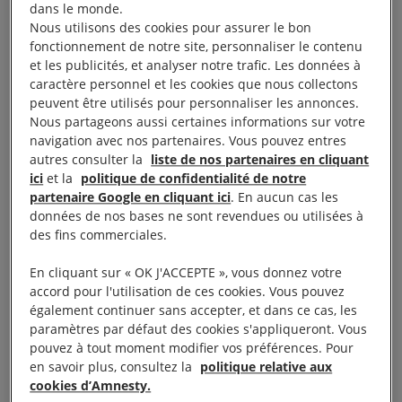
responsabilité des demandeurs d’asile au lieu de les
dans le monde.
inciter à coopérer.
En effet, l’actualité récente liée
Nous utilisons des cookies pour assurer le bon
fonctionnement de notre site, personnaliser le contenu
à l’Aquarius
, montre à quel point il est urgent de
et les publicités, et analyser notre trafic. Les données à
trouver une réponse européenne à la hauteur de ces
caractère personnel et les cookies que nous collectons
peuvent être utilisés pour personnaliser les annonces.
enjeux.
Nous partageons aussi certaines informations sur votre
navigation avec nos partenaires. Vous pouvez entres
autres consulter la
liste de nos partenaires en cliquant
ici
et la
politique de confidentialité de notre
Une réforme est urgente
partenaire Google en cliquant ici
. En aucun cas les
données de nos bases ne sont revendues ou utilisées à
des fins commerciales.
Les citoyens européens et les personnes cherchant
En cliquant sur « OK J'ACCEPTE », vous donnez votre
un refuge en Europe méritent mieux que ce statu
accord pour l'utilisation de ces cookies. Vous pouvez
quo. La France a un rôle clé à jouer pour impulser
également continuer sans accepter, et dans ce cas, les
paramètres par défaut des cookies s'appliqueront. Vous
une fois pour toutes un système durable et
pouvez à tout moment modifier vos préférences. Pour
équitable.
en savoir plus, consultez la
politique relative aux
cookies d’Amnesty.