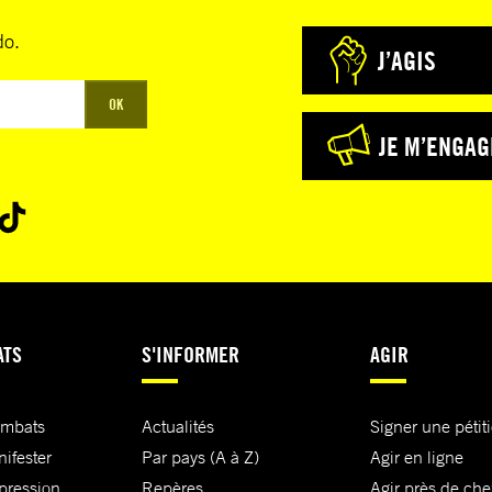
do.
J’AGIS
OK
JE M’ENGAG
ATS
S'INFORMER
AGIR
ombats
Actualités
Signer une pétit
nifester
Par pays (A à Z)
Agir en ligne
xpression
Repères
Agir près de che