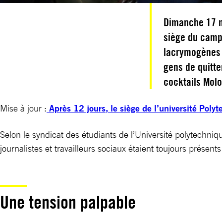
Dimanche 17 n
siège du campu
lacrymogènes 
gens de quitte
cocktails Molo
Mise à jour :
Après 12 jours, le siège de l’université Poly
Selon le syndicat des étudiants de l’Université polytechn
journalistes et travailleurs sociaux étaient toujours présen
Une tension palpable