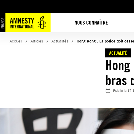
Aller
au
contenu
NOUS CONNAÎTRE
Accueil
Articles
Actualités
Hong Kong : La police doit cesser
ACTUALITÉ
Hong 
bras 
Publié le
17.