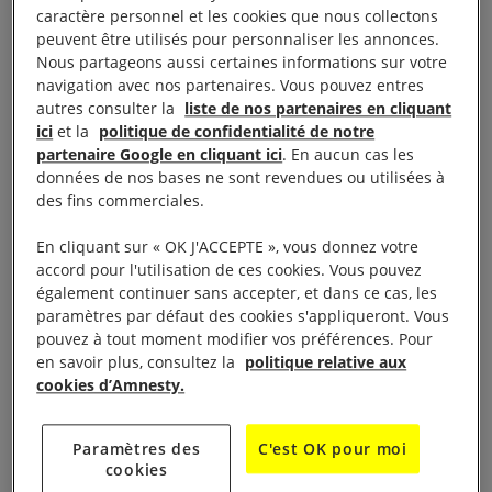
caractère personnel et les cookies que nous collectons
Des armes dangereuses
peuvent être utilisés pour personnaliser les annonces.
Nous partageons aussi certaines informations sur votre
navigation avec nos partenaires. Vous pouvez entres
Les canons à eau ne sont pas des jouets que la
autres consulter la
liste de nos partenaires en cliquant
ici
et la
politique de confidentialité de notre
police de Hongkong peut déployer pour montrer sa
partenaire Google en cliquant ici
. En aucun cas les
force. Ce sont des armes puissantes qui sont non
données de nos bases ne sont revendues ou utilisées à
discriminantes par nature et peuvent causer des
des fins commerciales.
blessures graves, voire la mort. Cet équipement peut
En cliquant sur « OK J'ACCEPTE », vous donnez votre
renverser une personne, la pousser dans des
accord pour l'utilisation de ces cookies. Vous pouvez
éléments statiques, causer une perte de vue
également continuer sans accepter, et dans ce cas, les
paramètres par défaut des cookies s'appliqueront. Vous
permanente ou percuter des objets non fixés qui
pouvez à tout moment modifier vos préférences. Pour
deviennent alors de véritables projectiles. Dans les
en savoir plus, consultez la
politique relative aux
rues bondées de Hongkong, leur déploiement
cookies d’Amnesty.
pourrait mener droit au désastre.
Paramètres des
C'est OK pour moi
cookies
Nous avons déjà démontré les dangers de l’usage