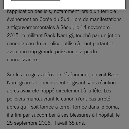
des canons à eau par des responsables de
l’application des lois, notamment lors d’un terrible
événement en Corée du Sud. Lors de manifestations
antigouvernementales à Séoul, le 14 novembre
2015, le militant Baek Nam-gi, touché par un jet de
canon à eau de la police, utilisé à bout portant et
avec une trop grande puissance, a perdu
connaissance.
Sur les images vidéos de l’événement, on voit Baek
Nam-gi au sol, inconscient et gisant sans réaction
après avoir été frappé directement à la tête. Les
policiers manœuvrant le canon n’ont pas arrêté
après qu’il soit tombé à terre. Tombé dans le coma,
il a fini par succomber à ses blessures à l’hôpital, le
25 septembre 2016. Il avait 68 ans.