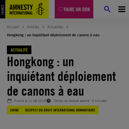
Aller
FAIRE UN DON
au
contenu
Accueil
Articles
Actualités
Hongkong : un inquiétant déploiement de canons à eau
ACTUALITÉ
Hongkong : un
inquiétant déploiement
de canons à eau
Publié le
11.08.2019
Temps de lecture estimé : 5 minutes
CHINE
RESPECT DU DROIT INTERNATIONAL HUMANITAIRE