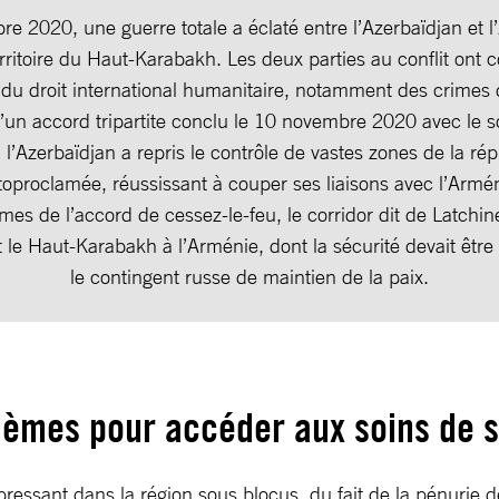
e 2020, une guerre totale a éclaté entre l’Azerbaïdjan et 
erritoire du Haut-Karabakh. Les deux parties au conflit ont
s du droit international humanitaire, notamment des crimes 
d’un accord tripartite conclu le 10 novembre 2020 avec le s
 l’Azerbaïdjan a repris le contrôle de vastes zones de la ré
toproclamée, réussissant à couper ses liaisons avec l’Armén
rmes de l’accord de cessez-le-feu, le corridor dit de Latchine
nt le Haut-Karabakh à l’Arménie, dont la sécurité devait être
le contingent russe de maintien de la paix.
lèmes pour accéder aux soins de 
pressant dans la région sous blocus, du fait de la pénurie