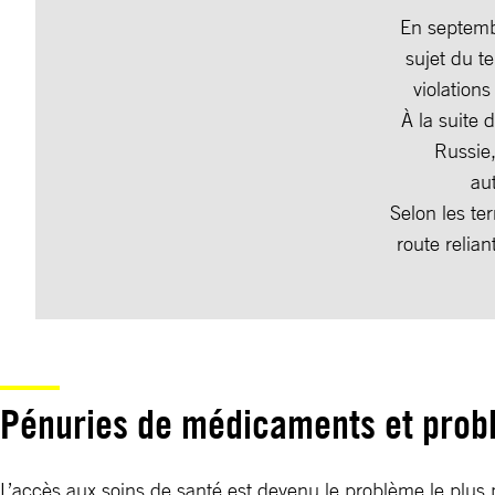
En septembr
sujet du t
violation
À la suite 
Russie,
au
Selon les te
route relia
Pénuries de médicaments et prob
L’accès aux soins de santé est devenu le problème le plus 