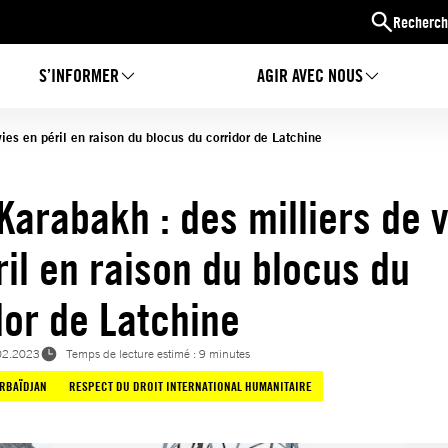
Recherch
S’INFORMER
AGIR AVEC NOUS
ies en péril en raison du blocus du corridor de Latchine
Karabakh : des milliers de v
ril en raison du blocus du
dor de Latchine
02.2023
Temps de lecture estimé : 9 minutes
RBAÏDJAN
RESPECT DU DROIT INTERNATIONAL HUMANITAIRE