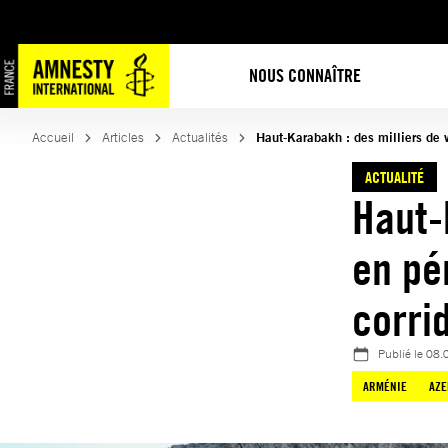
Aller
au
contenu
NOUS CONNAÎTRE
Accueil
Articles
Actualités
Haut-Karabakh : des milliers de v
ACTUALITÉ
Haut-
en pé
corri
Publié le
08.
ARMÉNIE
AZE