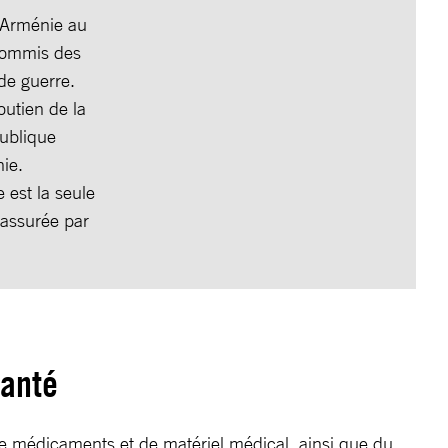
l’Arménie au
 commis des
de guerre.
outien de la
publique
ie.
 est la seule
 assurée par
santé
 de médicaments et de matériel médical, ainsi que du