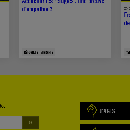
Accueillir les réfugiés : une preuve
d’empathie ?
25 
Fr
de
RÉFUGIÉS ET MIGRANTS
SY
do.
J’AGIS
OK