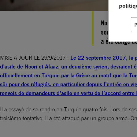
politi
Noori a 21 ans
son nom. En Syr
a été obligé d
MISE À JOUR LE 29/9/2017 :
Le 22 septembre 2017, la pl
d’asile de Noori et Afaaz, un deuxième syrien, devraient ê
officiellement en Turquie par la Grèce au motif que la Tur
sûr pour des réfugiés, en particulier depuis l’entrée en vi
renvois de demandeurs d’asile en vertu de l’accord entre 
Il a essayé de se rendre en Turquie quatre fois. Lors de ses 
troisième tentative, il a été attaqué par un groupe armé. O