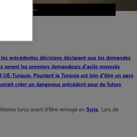
© orcearo
ler
il
e les précédentes décisions déclarant que les demandes
ils seront les premiers demandeurs d’asile renvoyés
d UE-Turquie. Pourtant la Turquie est loin d’être un pays
 pourrait créer un dangereux précédent pour de futurs
ilitaires turcs avant d’être renvoyé en
Syrie
. Lors de