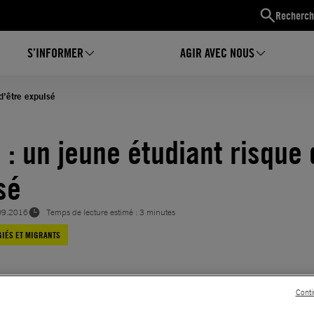
Recherch
S’INFORMER
AGIR AVEC NOUS
d’être expulsé
 : un jeune étudiant risque 
sé
09.2016
Temps de lecture estimé : 3 minutes
IÉS ET MIGRANTS
Conti