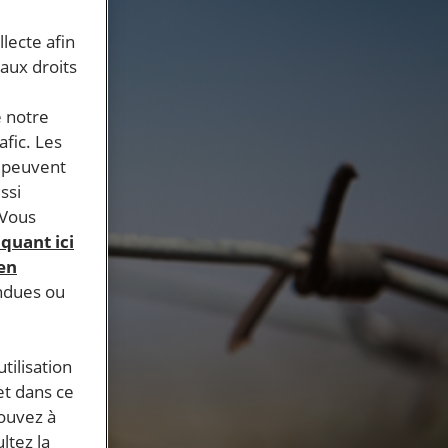
llecte afin
 aux droits
e notre
afic. Les
s peuvent
ssi
 Vous
iquant ici
 en
endues ou
tilisation
et dans ce
pouvez à
ltez la