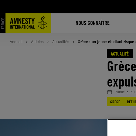
Aller
au
contenu
NOUS CONNAÎTRE
Accueil
Articles
Actualités
Grèce : un jeune étudiant risque 
ACTUALITÉ
Grèce
expul
Publié le
29.
GRÈCE
RÉFUG