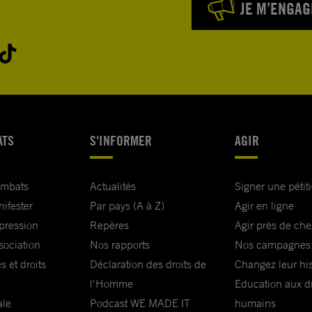
JE M’ENGAG
ATS
S'INFORMER
AGIR
ombats
Actualités
Signer une pétit
nifester
Par pays (A à Z)
Agir en ligne
xpression
Repères
Agir près de che
sociation
Nos rapports
Nos campagnes
s et droits
Déclaration des droits de
Changez leur his
l'Homme
Education aux dr
ale
Podcast WE MADE IT
humains