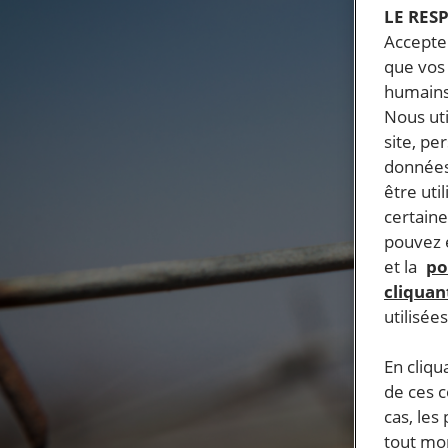
LE RES
Accepter
que vos 
humains
Nous ut
site, pe
données
être uti
certaine
pouvez e
et la
po
cliquant
utilisée
En cliqu
de ces 
cas, les
tout mom