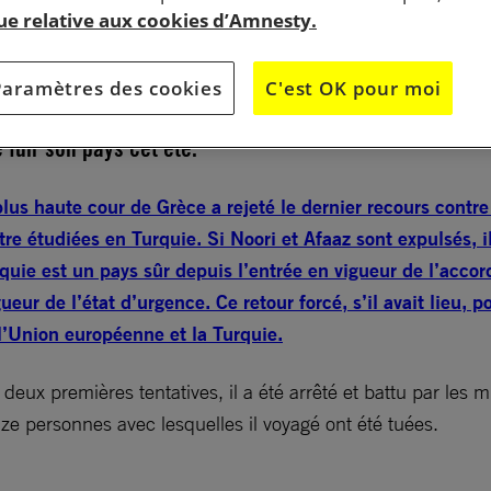
que relative aux cookies d’Amnesty.
. Il a tellement peur pour sa vie qu’il ne veut pas dévoi
Paramètres des cookies
C'est OK pour moi
ie, il était étudiant en médecine. Du fait de la guerre, 
e fuir son pays cet été.
us haute cour de Grèce a rejeté le dernier recours contr
tre étudiées en Turquie. Si Noori et Afaaz sont expulsés, 
quie est un pays sûr depuis l’entrée en vigueur de l’accor
gueur de l’état d’urgence. Ce retour forcé, s’il avait lieu,
l’Union européenne et la Turquie.
deux premières tentatives, il a été arrêté et battu par les m
nze personnes avec lesquelles il voyagé ont été tuées.