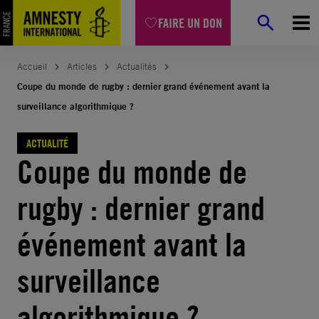
Aller
FAIRE UN DON
au
contenu
Accueil
Articles
Actualités
Coupe du monde de rugby : dernier grand événement avant la
surveillance algorithmique ?
ACTUALITÉ
Coupe du monde de
rugby : dernier grand
événement avant la
surveillance
algorithmique ?