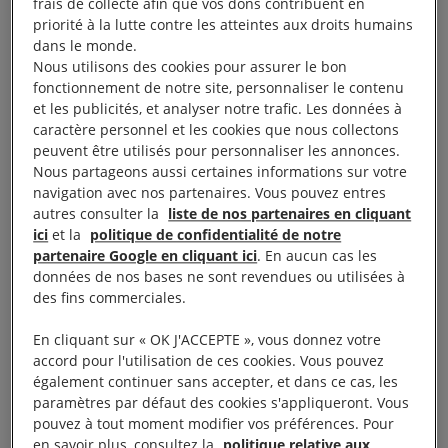
frais de collecte afin que vos dons contribuent en
priorité à la lutte contre les atteintes aux droits humains
La nouveauté avec cette loi :
des caméras vont être
dans le monde.
Nous utilisons des cookies pour assurer le bon
assistées par l’intelligence artificielle, ce sont donc
fonctionnement de notre site, personnaliser le contenu
des algorithmes qui vont identifier des situations
et les publicités, et analyser notre trafic. Les données à
caractère personnel et les cookies que nous collectons
dites « anormales ». Or, comment définir ce qui est
peuvent être utilisés pour personnaliser les annonces.
la norme ? Comment s’assurer que l’algorithme ne
Nous partageons aussi certaines informations sur votre
va pas cibler des groupes déjà marginalisés ?
navigation avec nos partenaires. Vous pouvez entres
autres consulter la
liste de nos partenaires en cliquant
Comment être sûr que des mesures dites d’ «
ici
et la
politique de confidentialité de notre
exception » ne vont pas se pérenniser ? Une loi qui
partenaire Google en cliquant ici
. En aucun cas les
pose problème.
données de nos bases ne sont revendues ou utilisées à
des fins commerciales.
À lire aussi :
Projet de loi JO 2024 : « La France
En cliquant sur « OK J'ACCEPTE », vous donnez votre
deviendrait le premier État de l’Union européenne à
accord pour l'utilisation de ces cookies. Vous pouvez
légaliser la vidéosurveillance algorithmique »
également continuer sans accepter, et dans ce cas, les
paramètres par défaut des cookies s'appliqueront. Vous
pouvez à tout moment modifier vos préférences. Pour
en savoir plus, consultez la
politique relative aux