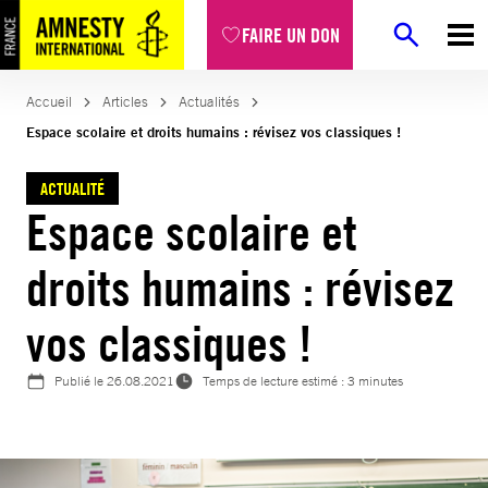
Aller
FAIRE UN DON
au
contenu
Accueil
Articles
Actualités
Espace scolaire et droits humains : révisez vos classiques !
ACTUALITÉ
Espace scolaire et
droits humains : révisez
vos classiques !
Publié le
26.08.2021
Temps de lecture estimé : 3 minutes