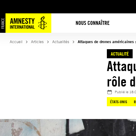
Aller
au
contenu
NOUS CONNAÎTRE
Accueil
Articles
Actualités
Attaques de drones américaines :
ACTUALITÉ
Attaq
rôle 
Publié le
18.
ÉTATS-UNIS
R