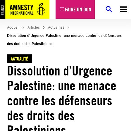
Aller
FAIRE UN DON
au
contenu
Accueil
Articles
Actualités
Dissolution d’Urgence Palestine: une menace contre les défenseurs
des droits des Palestiniens
ACTUALITÉ
Dissolution d’Urgence
Palestine: une menace
contre les défenseurs
des droits des
Palestiniens