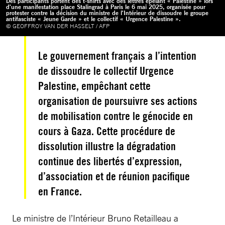
Des participants portent des t-shirts avec des lettres épelant « Palestine » lors
d'une manifestation place Stalingrad à Paris le 6 mai 2025, organisée pour
protester contre la décision du ministre de l'Intérieur de dissoudre le groupe
antifasciste « Jeune Garde » et le collectif « Urgence Palestine ».
© GEOFFROY VAN DER HASSELT / AFP
Le gouvernement français a l’intention
de dissoudre le collectif Urgence
Palestine, empêchant cette
organisation de poursuivre ses actions
de mobilisation contre le génocide en
cours à Gaza. Cette procédure de
dissolution illustre la dégradation
continue des libertés d’expression,
d’association et de réunion pacifique
en France.
Le ministre de l’Intérieur Bruno Retailleau a