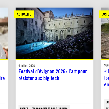
ACTUALITÉ
ACTU
9 ju
9 juillet, 2026
« 
Festival d’Avignon 2026 : l’art pour
Is
dre
résister aux big tech
en
LI
FRANCE
TECHNOLOGIES ET DROITS HUMAINS
RE