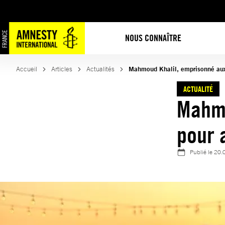
Aller
au
contenu
NOUS CONNAÎTRE
Accueil
Articles
Actualités
Mahmoud Khalil, emprisonné aux
ACTUALITÉ
Mahmo
pour 
Publié le
20.