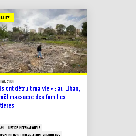
ALITÉ
illet, 2026
Ils ont détruit ma vie » : au Liban,
raël massacre des familles
tières
BAN
JUSTICE INTERNATIONALE
SPECT DU DROIT INTERNATIONAL HUMANITAIRE