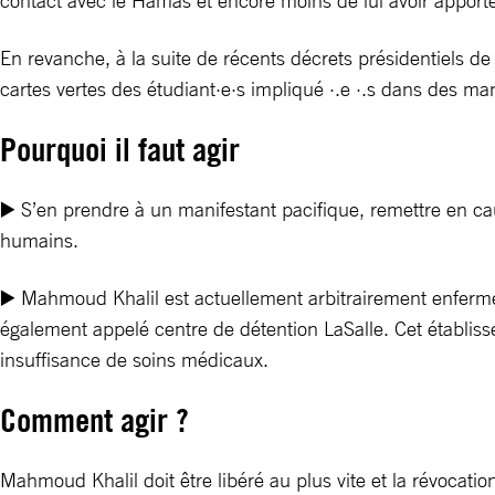
contact avec le Hamas et encore moins de lui avoir apporté
En revanche, à la suite de récents décrets présidentiels de
cartes vertes des étudiant·e·s impliqué ·.e ·.s dans des man
Pourquoi il faut agir
▶️ S’en prendre à un manifestant pacifique, remettre en caus
humains.
▶️ Mahmoud Khalil est actuellement arbitrairement enfermé 
également appelé centre de détention LaSalle. Cet établiss
insuffisance de soins médicaux.
Comment agir ?
Mahmoud Khalil doit être libéré au plus vite et la révocatio