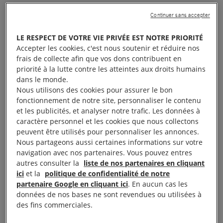
Muhammad Harb, Muhammad al Salameen et Saif
Continuer sans accepter
Idrisi – sont actuellement détenus sans inculpation
ni jugement, en détention administrative, par les
LE RESPECT DE VOTRE VIE PRIVÉE EST NOTRE PRIORITÉ
Accepter les cookies, c'est nous soutenir et réduire nos
autorités israéliennes. Le cinquième, Basil al Araj, a
frais de collecte afin que vos dons contribuent en
été tué par l’armée israélienne la semaine dernière.
priorité à la lutte contre les atteintes aux droits humains
Le sixième, Ali Dar al Shaikh, n’a pas été arrêté par
dans le monde.
Nous utilisons des cookies pour assurer le bon
Israël et était présent au tribunal hier.
fonctionnement de notre site, personnaliser le contenu
et les publicités, et analyser notre trafic. Les données à
Dix minutes après le début de la manifestation, nos
caractère personnel et les cookies que nous collectons
chercheurs ont assisté à l’arrivée de membres des
peuvent être utilisés pour personnaliser les annonces.
Nous partageons aussi certaines informations sur votre
forces de sécurité lourdement armés, munis de
navigation avec nos partenaires. Vous pouvez entres
matraques et de boucliers.
autres consulter la
liste de nos partenaires en cliquant
ici
et la
politique de confidentialité de notre
partenaire Google en cliquant ici
. En aucun cas les
données de nos bases ne sont revendues ou utilisées à
des fins commerciales.