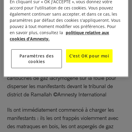
En cliquant sur « OK J'ACCEPTE », vous donnez votre
accord pour l'utilisation de ces cookies. Vous pouvez
également continuer sans accepter, et dans ce cas, les
paramètres par défaut des cookies s'appliqueront. Vous
pouvez à tout moment modifier vos préférences. Pour
en savoir plus, consultez la
politique relative aux
cookies d’Amnesty.
Paramètres des
C'est OK pour moi
cookies
Forces de sécurité palestiniennes tirant des
cartouches de gaz lacrymogène sur la foule pour
disperser les manifestants devant le tribunal de
district de Ramallah ©Amnesty International
Ils ont immédiatement commencé à charger les
manifestants : ils les ont frappés violemment avec
des matraques en bois, les ont aspergés de gaz