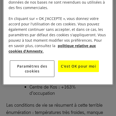
données de nos bases ne sont revendues ou utilisées à
des fins commerciales.
Les conditions de vies sont dégradantes dans les
En cliquant sur « OK J'ACCEPTE », vous donnez votre
îles, car les structures d’accueil sont inadaptées à
accord pour l'utilisation de ces cookies. Vous pouvez
un aussi grand nombre de personnes et pour une
également continuer sans accepter, et dans ce cas, les
durée aussi longue.
paramètres par défaut des cookies s'appliqueront. Vous
pouvez à tout moment modifier vos préférences. Pour
en savoir plus, consultez la
politique relative aux
Les centres sont surpeuplés (janvier 2017) :
cookies d’Amnesty.
Centre de Lesbos : +148%
Paramètres des
C'est OK pour moi
d’occupation
cookies
Centre de Samos : + 215%
d’occupation
Centre de Kos : +163%
d’occupation
Les conditions de vie se résument à cette terrible
énumération : températures très froides, manque