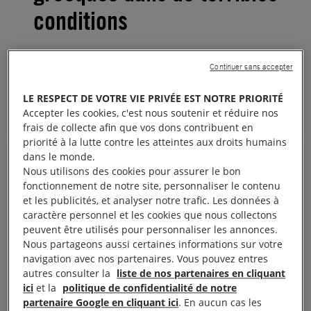
conditions
Depuis que l’accord a été signé, près de 20 000
Continuer sans accepter
personnes sont bloquées sur les îles dans l’attente
LE RESPECT DE VOTRE VIE PRIVÉE EST NOTRE PRIORITÉ
d’une décision sur leur renvoi en Turquie.
Accepter les cookies, c'est nous soutenir et réduire nos
frais de collecte afin que vos dons contribuent en
priorité à la lutte contre les atteintes aux droits humains
dans le monde.
Nous utilisons des cookies pour assurer le bon
fonctionnement de notre site, personnaliser le contenu
J’ai fui la Syrie pour échapper à
et les publicités, et analyser notre trafic. Les données à
caractère personnel et les cookies que nous collectons
la prison, mais aujourd’hui, je
peuvent être utilisés pour personnaliser les annonces.
suis en prison »
Nous partageons aussi certaines informations sur votre
navigation avec nos partenaires. Vous pouvez entres
Un jeune homme syrien de 20 ans, détenu dans le Hotspot de
autres consulter la
liste de nos partenaires en cliquant
Lesbos, 5-04-16
ici
et la
politique de confidentialité de notre
partenaire Google en cliquant ici
. En aucun cas les