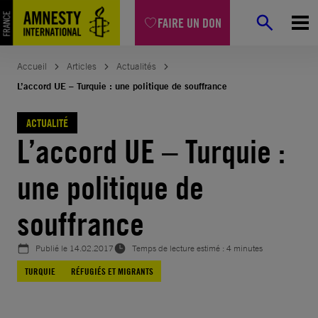
Aller
FAIRE UN DON
au
contenu
Accueil
Articles
Actualités
L’accord UE – Turquie : une politique de souffrance
ACTUALITÉ
L’accord UE – Turquie :
une politique de
souffrance
Publié le
14.02.2017
Temps de lecture estimé : 4 minutes
TURQUIE
RÉFUGIÉS ET MIGRANTS