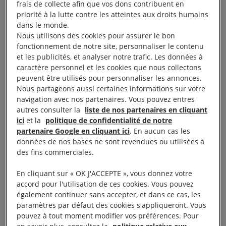
frais de collecte afin que vos dons contribuent en
Blanche.
priorité à la lutte contre les atteintes aux droits humains
dans le monde.
Nous utilisons des cookies pour assurer le bon
Cette décision majeure du président américain,
fonctionnement de notre site, personnaliser le contenu
prise dans le cadre du second « sommet pour la
et les publicités, et analyser notre trafic. Les données à
démocratie », a entraîné d’autres prises de positions
caractère personnel et les cookies que nous collectons
peuvent être utilisés pour personnaliser les annonces.
fortes sur le sujet. Une semaine après la décision du
Nous partageons aussi certaines informations sur votre
gouvernement américain, plusieurs Etats ont signé
navigation avec nos partenaires. Vous pouvez entres
une déclaration commune pour «
contrer la
autres consulter la
liste de nos partenaires en cliquant
ici
et la
politique de confidentialité de notre
prolifération et les mauvais usages des logiciels
partenaire Google en cliquant ici
. En aucun cas les
espions commerciaux
». En plus des
États-Unis
,
données de nos bases ne sont revendues ou utilisées à
des fins commerciales.
ce texte a été signé par la
France
, l’
Australie
, le
Canada
, le Costa Rica, le
Danemark,
la
Nouvelle-
En cliquant sur « OK J'ACCEPTE », vous donnez votre
Zélande
, la
Norvège
, la
Suisse,
la
Suède
, et le
accord pour l'utilisation de ces cookies. Vous pouvez
également continuer sans accepter, et dans ce cas, les
Royaume-Uni.
paramètres par défaut des cookies s'appliqueront. Vous
pouvez à tout moment modifier vos préférences. Pour
Il s’agit d’une avancée prometteuse et sans