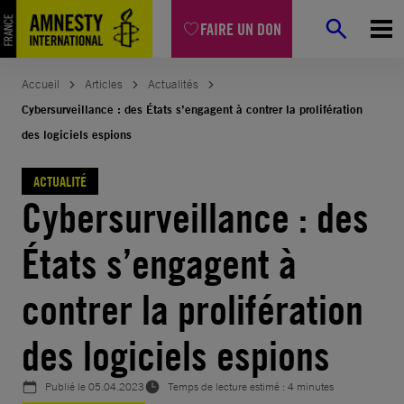
Aller
FAIRE UN DON
au
contenu
Accueil
Articles
Actualités
Cybersurveillance : des États s’engagent à contrer la prolifération
des logiciels espions
ACTUALITÉ
Cybersurveillance : des
États s’engagent à
contrer la prolifération
des logiciels espions
Publié le
05.04.2023
Temps de lecture estimé : 4 minutes