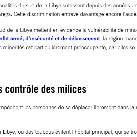
alités du sud de la Libye subissent depuis des années une di
egs. Cette discrimination entrave davantage encore l’accè
d de la Libye mettent en évidence la vulnérabilité de mino
flit armé, d’insécurité et de délaissement
, la région man
es minorités est particulièrement préoccupante, car elles se
 contrôle des milices
s empêchent les personnes de se déplacer librement dans la r
 Libye, où des toubous évitent l’hôpital principal, qui se tr