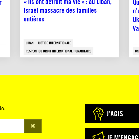
« Ils ont détruit ma vie » : au Liban,
r
Qu
Israël massacre des familles
n’
entières
Uk
Va
LIBAN
JUSTICE INTERNATIONALE
RESPECT DU DROIT INTERNATIONAL HUMANITAIRE
UK
do.
J’AGIS
OK
JE M’ENGAG