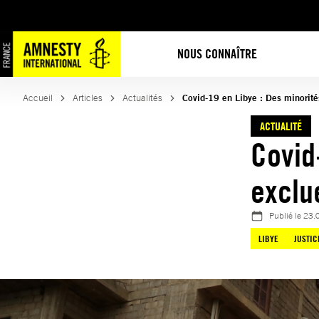
Aller
au
contenu
NOUS CONNAÎTRE
Accueil
Articles
Actualités
Covid-19 en Libye : Des minorit
ACTUALITÉ
Covid
exclu
Publié le
23.
LIBYE
JUSTIC