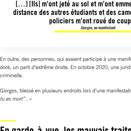
[…] [Ils] m'ont jeté au sol et m'ont emm
distance des autres étudiants et des camé
policiers m'ont roué de cou
Giorgos, un manifestant
En outre, des personnes, qui avaient participé à une man
doré, un parti d’extrême droite. En octobre 2020, une jurid
criminelle.
Giorgos, blessé en plusieurs endroits lors d’une manifesta
tu es mort”
. »
En garde-à-vue, les mauvais trai