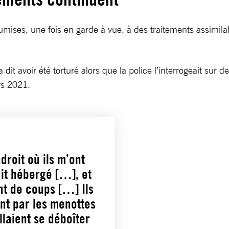
umises, une fois en garde à vue, à des traitements assimila
it avoir été torturé alors que la police l’interrogeait sur d
rs 2021.
droit où ils m’ont
tait hébergé […], et
nt de coups […] Ils
ent par les menottes
llaient se déboîter