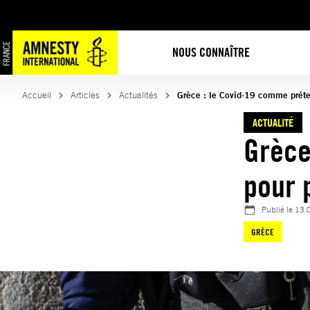
Aller
au
contenu
NOUS CONNAÎTRE
Accueil
Articles
Actualités
Grèce : le Covid-19 comme prétex
ACTUALITÉ
Grèce
pour 
Publié le
13.
GRÈCE