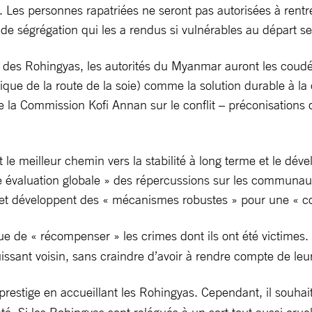
 Les personnes rapatriées ne seront pas autorisées à rentre
e ségrégation qui les a rendus si vulnérables au départ se
r des Rohingyas, les autorités du Myanmar auront les coudé
ue de la route de la soie) comme la solution durable à la c
la Commission Kofi Annan sur le conflit – préconisations 
est le meilleur chemin vers la stabilité à long terme et le 
valuation globale » des répercussions sur les communautés
et développent des « mécanismes robustes » pour une « co
sque de « récompenser » les crimes dont ils ont été victime
uissant voisin, sans craindre d’avoir à rendre compte de leu
estige en accueillant les Rohingyas. Cependant, il souhai