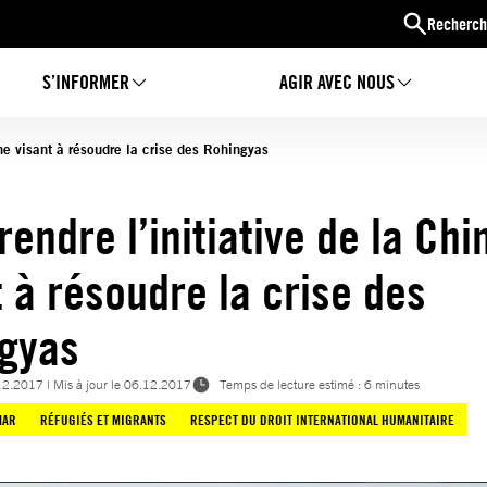
Recherch
S’INFORMER
AGIR AVEC NOUS
ne visant à résoudre la crise des Rohingyas
endre l’initiative de la Chi
t à résoudre la crise des
gyas
12.2017
| Mis à jour le
06.12.2017
Temps de lecture estimé : 6 minutes
MAR
RÉFUGIÉS ET MIGRANTS
RESPECT DU DROIT INTERNATIONAL HUMANITAIRE