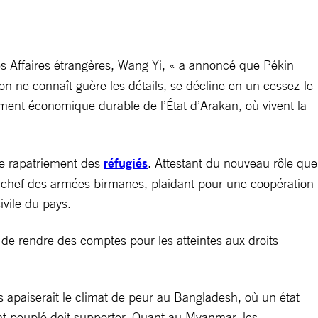
s Affaires étrangères, Wang Yi, « a annoncé que Pékin
 on ne connaît guère les détails, se décline en un cessez-le-
ment économique durable de l’État d’Arakan, où vivent la
le rapatriement des
réfugiés
. Attestant du nouveau rôle que
t chef des armées birmanes, plaidant pour une coopération
ivile du pays.
n de rendre des comptes pour les atteintes aux droits
 apaiserait le climat de peur au Bangladesh, où un état
ent peuplé doit supporter. Quant au Myanmar, les