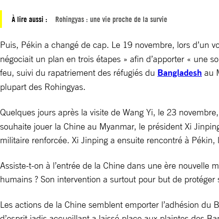
À lire aussi :
Rohingyas : une vie proche de la survie
Puis, Pékin a changé de cap. Le 19 novembre, lors d’un 
négociait un plan en trois étapes » afin d’apporter « une so
feu, suivi du rapatriement des réfugiés du
Bangladesh
au M
plupart des Rohingyas.
Quelques jours après la visite de Wang Yi, le 23 novembr
souhaite jouer la Chine au Myanmar, le président Xi Jinpi
militaire renforcée. Xi Jinping a ensuite rencontré à Pékin
Assiste-t-on à l’entrée de la Chine dans une ère nouvelle m
humains ? Son intervention a surtout pour but de protéger s
Les actions de la Chine semblent emporter l’adhésion du B
d’esprit jadis accueillant a laissé place aux plaintes des