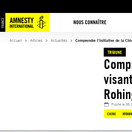
Aller
au
contenu
NOUS CONNAÎTRE
Accueil
Articles
Actualités
Comprendre l’initiative de la Chi
TRIBUNE
Compr
visan
Rohin
Publié le
06.
CHINE
MYAN