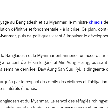
voyage au Bangladesh et au Myanmar, le ministre
chinois
de
lution définitive et fondamentale » à la crise. Ce plan, dont
yanmar, puis de politiques visant à impulser le développe
e, le Bangladesh et le Myanmar ont annoncé un accord sur 
ng a rencontré à Pékin le général Min Aung Hlaing, puissan
, la semaine dernière, Daw Aung San Suu Kyi, la dirigeante c
arquée par le respect des droits des victimes et l’obligatio
es intérêts étriqués.
angladesh et du Myanmar. Le renvoi des réfugiés rohingyas
 Bangladais quant au fardeau que leur pays pauvre et fortem