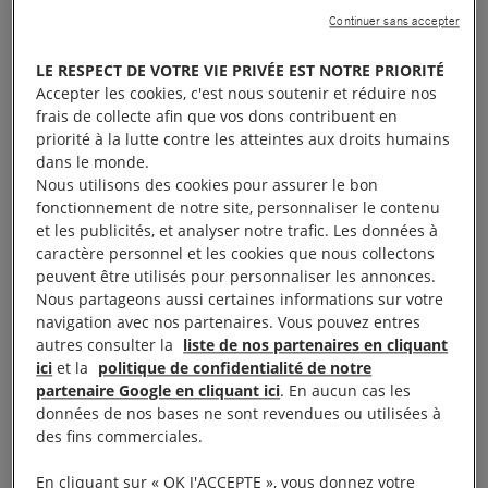
pour l’Europe
Continuer sans accepter
LE RESPECT DE VOTRE VIE PRIVÉE EST NOTRE PRIORITÉ
En matière de
peine de mort
, l’Europe a pris une
Accepter les cookies, c'est nous soutenir et réduire nos
place de premier plan en tant que bastion de
frais de collecte afin que vos dons contribuent en
l’abolition. Cette place s’explique en grande partie
priorité à la lutte contre les atteintes aux droits humains
dans le monde.
par les progrès accomplis dans la région, où la
Nous utilisons des cookies pour assurer le bon
peine de mort a été presque entièrement éradiquée
fonctionnement de notre site, personnaliser le contenu
ces dernières décennies, et par le rôle de l’Europe
et les publicités, et analyser notre trafic. Les données à
caractère personnel et les cookies que nous collectons
dans la défense ardente de l’abolition par-delà ses
peuvent être utilisés pour personnaliser les annonces.
frontières.
Nous partageons aussi certaines informations sur votre
navigation avec nos partenaires. Vous pouvez entres
C’est en 1989 que la Cour européenne des droits de
autres consulter la
liste de nos partenaires en cliquant
ici
et la
politique de confidentialité de notre
l’homme a conclu pour la première fois que les États
partenaire Google en cliquant ici
. En aucun cas les
européens avaient l’obligation de protéger de la
données de nos bases ne sont revendues ou utilisées à
torture et des peines ou traitements inhumains ou
des fins commerciales.
dégradants les personnes passibles de la peine de
En cliquant sur « OK J'ACCEPTE », vous donnez votre