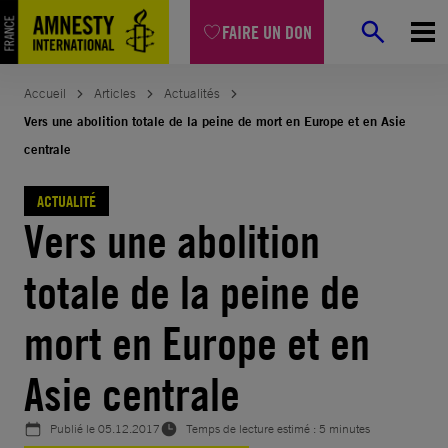
Aller
FAIRE UN DON
au
contenu
Accueil
Articles
Actualités
Vers une abolition totale de la peine de mort en Europe et en Asie
centrale
ACTUALITÉ
Vers une abolition
totale de la peine de
mort en Europe et en
Asie centrale
Publié le
05.12.2017
Temps de lecture estimé : 5 minutes