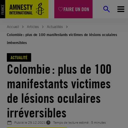
Aller
FAIRE UN DON
au
contenu
Accueil
Articles
Actualités
Colombie : plus de 100 manifestants victimes de lésions oculaires
irréversibles
ACTUALITÉ
Colombie : plus de 100
manifestants victimes
de lésions oculaires
irréversibles
Publié le
29.12.2021
Temps de lecture estimé : 5 minutes