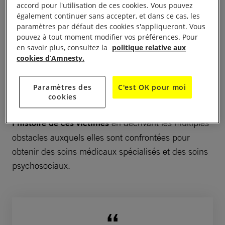
accord pour l'utilisation de ces cookies. Vous pouvez
également continuer sans accepter, et dans ce cas, les
Les images que nous avons analysé prouvent que
paramètres par défaut des cookies s'appliqueront. Vous
pouvez à tout moment modifier vos préférences. Pour
des membres de cette unité de police ont utilisé la
en savoir plus, consultez la
politique relative aux
force et des armes potentiellement meurtrières de
cookies d’Amnesty.
façon excessive et disproportionnée contre les
manifestants.
Paramètres des
C'est OK pour moi
cookies
Dans cette enquête, nous mettons en lumière
l’histoire de ces victimes
en décrivant les multiples
obstacles auxquels elles sont confrontées pour
obtenir des soins médicaux spécialisés et des soins
psychosociaux.