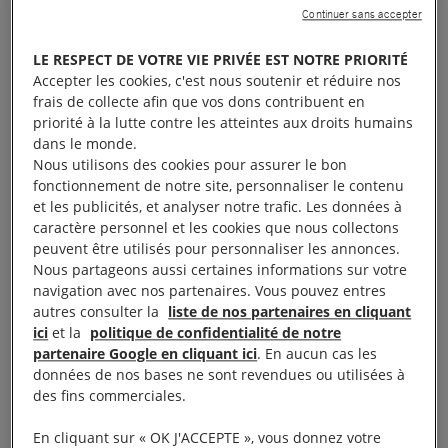
Nos équipes ont analysé plus de
Continuer sans accepter
300 vidéos d’actions de l’Unité
LE RESPECT DE VOTRE VIE PRIVÉE EST NOTRE PRIORITÉ
antiémeutes de la police
Accepter les cookies, c'est nous soutenir et réduire nos
frais de collecte afin que vos dons contribuent en
colombienne (ESMAD) entre le
priorité à la lutte contre les atteintes aux droits humains
28 avril et le 20 octobre.
dans le monde.
Nous utilisons des cookies pour assurer le bon
fonctionnement de notre site, personnaliser le contenu
et les publicités, et analyser notre trafic. Les données à
caractère personnel et les cookies que nous collectons
Dans notre nouvelle enquête
Colombia: Shoot on
peuvent être utilisés pour personnaliser les annonces.
Nous partageons aussi certaines informations sur votre
Sight: Eye Trauma in the Context of the National
navigation avec nos partenaires. Vous pouvez entres
Strike
, réalisée conjointement avec le
Programa de
autres consulter la
liste de nos partenaires en cliquant
ici
et la
politique de confidentialité de notre
Acción por la Igualdad y la Inclusión Social
(PAIIS),
partenaire Google en cliquant ici
. En aucun cas les
l’Universidad de los Andes
, et l’ONG
Temblores
,
données de nos bases ne sont revendues ou utilisées à
nous présentons 12 cas de violences policières qui
des fins commerciales.
ont causé aux victimes des lésions oculaires
En cliquant sur « OK J'ACCEPTE », vous donnez votre
irréversibles.