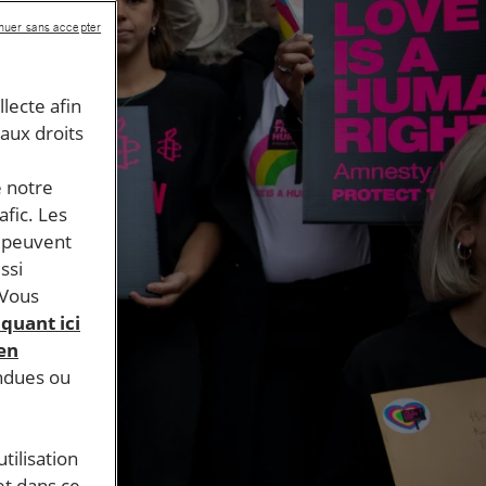
nuer sans accepter
llecte afin
 aux droits
e notre
afic. Les
s peuvent
ssi
 Vous
iquant ici
 en
endues ou
tilisation
et dans ce