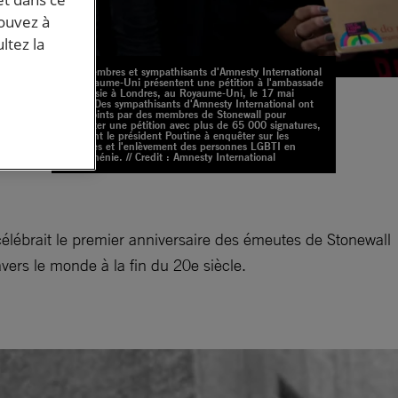
pouvez à
ltez la
Des membres et sympathisants d'Amnesty International
au Royaume-Uni présentent une pétition à l'ambassade
de Russie à Londres, au Royaume-Uni, le 17 mai
2019. Des sympathisants d'Amnesty International ont
été rejoints par des membres de Stonewall pour
présenter une pétition avec plus de 65 000 signatures,
rer
appelant le président Poutine à enquêter sur les
attaques et l'enlèvement des personnes LGBTI en
Tchétchénie. // Credit : Amnesty International
élébrait le premier anniversaire des émeutes de Stonewall
avers le monde à la fin du 20e siècle.