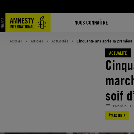
Aller
au
contenu
NOUS CONNAÎTRE
Accueil
Articles
Actualités
Cinquante ans après la première m
ACTUALITÉ
Cinqu
march
soif d
Publié le
21.
ÉTATS-UNIS