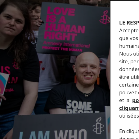
LE RES
Accepter
que vos 
humains
Nous ut
site, pe
données
être uti
certaine
pouvez e
et la
po
cliquant
utilisée
En cliqu
de ces 