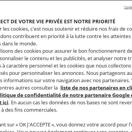
Conti
PECT DE VOTRE VIE PRIVÉE EST NOTRE PRIORITÉ
 les cookies, c'est nous soutenir et réduire nos frais de co
dons contribuent en priorité à la lutte contre les atteintes
 dans le monde.
ilisons des cookies pour assurer le bon fonctionnement d
rsonnaliser le contenu et les publicités, et analyser notre tr
 à caractère personnel et les cookies que nous collecton
lisés pour personnaliser les annonces. Nous partageons au
s informations sur votre navigation avec nos partenaires.
ntres autres consulter la
liste de nos partenaires en cl
litique de confidentialité de notre partenaire Google
 ici
. En aucun cas les données de nos bases ne sont rev
s à des fins commerciales.
ant sur « OK J'ACCEPTE », vous donnez votre accord pour l'u
cookies. Vous pouvez également continuer sans accepter, 