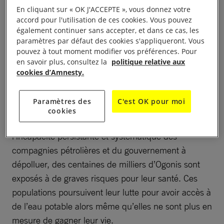
En cliquant sur « OK J'ACCEPTE », vous donnez votre
nouvelle enquête révèle également que le projet de
accord pour l'utilisation de ces cookies. Vous pouvez
nettoyage d’un milliard de dollars initié par le
également continuer sans accepter, et dans ce cas, les
gouvernement nigérian en 2016 s’est avéré
paramètres par défaut des cookies s'appliqueront. Vous
pouvez à tout moment modifier vos préférences. Pour
inefficace.
en savoir plus, consultez la
politique relative aux
cookies d’Amnesty.
Pourtant, c’est bel et bien l’extraction de pétrole et
de gaz qui a causé une contamination continue, à
Paramètres des
C'est OK pour moi
grande échelle, de l’eau et du sol en territoire ogoni,
cookies
pendant près de 50 ans. Et, en raison de
l’incapacité persistante et systématique des
compagnies pétrolières et du gouvernement à
dépolluer, des centaines de milliers d’Ogonis sont
exposés à de graves risques pour leur santé. Ces
populations poursuivent leur lutte pour avoir accès à
de l’eau potable alors même qu’elles ne sont plus en
mesure de gagner leur vie.