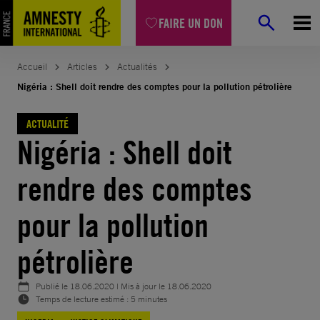
Aller
FAIRE UN DON
au
contenu
Accueil
Articles
Actualités
Nigéria : Shell doit rendre des comptes pour la pollution pétrolière
ACTUALITÉ
Nigéria : Shell doit
rendre des comptes
pour la pollution
pétrolière
Publié le
18.06.2020
| Mis à jour le
18.06.2020
Temps de lecture estimé : 5 minutes