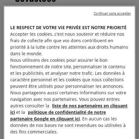
Continuer sans accepter
Cela fait près de 10 ans qu’un nettoyage dans le
delta du Niger a été demandé par l’Onu pour les
LE RESPECT DE VOTRE VIE PRIVÉE EST NOTRE PRIORITÉ
zones polluées par Shell et d’autres compagnies
Accepter les cookies, c'est nous soutenir et réduire nos
frais de collecte afin que vos dons contribuent en
pétrolières. Mais, à ce jour, l’opération n’a démarré
priorité à la lutte contre les atteintes aux droits humains
que dans 11 % des sites prévus et de vastes zones
dans le monde.
demeurent fortement contaminées, selon une
Nous utilisons des cookies pour assurer le bon
fonctionnement de notre site, personnaliser le contenu
nouvelle enquête menée par Les amis de la Terre
et les publicités, et analyser notre trafic. Les données à
Europe/Nigeria/Pays-Bas et Amnesty International
caractère personnel et les cookies que nous collectons
France/Nigeria. Alors qu’en 2011, le Programme
peuvent être utilisés pour personnaliser les annonces.
Nous partageons aussi certaines informations sur votre
des Nations Unies pour l’Environnement (PNUE)
navigation avec nos partenaires. Vous pouvez entres
publiait un rapport dénonçant l’impact dévastateur
autres consulter la
liste de nos partenaires en cliquant
de l’industrie pétrolière en pays ogoni et qu’il
ici
et la
politique de confidentialité de notre
partenaire Google en cliquant ici
. En aucun cas les
formulait des recommandations urgentes
données de nos bases ne sont revendues ou utilisées à
concernant le nettoyage, on s’aperçoit que ces
des fins commerciales.
mesures n’ont toujours pas été mises en œuvre. La