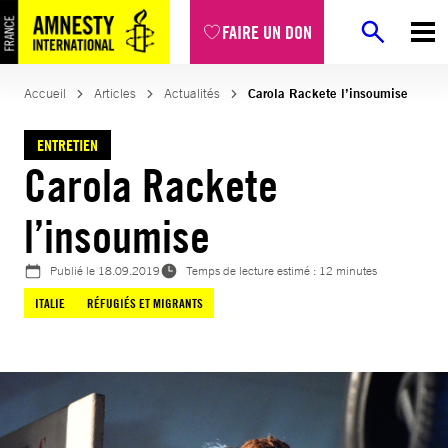
Aller
FAIRE UN DON
au
contenu
Accueil
Articles
Actualités
Carola Rackete l’insoumise
ENTRETIEN
Carola Rackete
l’insoumise
Publié le
18.09.2019
Temps de lecture estimé : 12 minutes
ITALIE
RÉFUGIÉS ET MIGRANTS