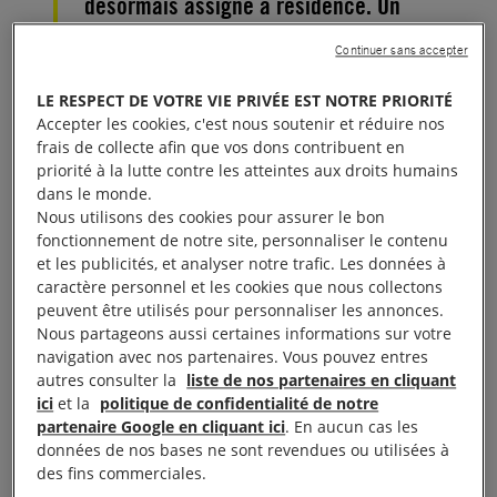
désormais assigné à résidence. Un
premier pas.
Continuer sans accepter
Kem Sokha aurait été arrêté en raison d’un discours
LE RESPECT DE VOTRE VIE PRIVÉE EST NOTRE PRIORITÉ
Accepter les cookies, c'est nous soutenir et réduire nos
filmé en vidéo qu’il a prononcé dans un centre
frais de collecte afin que vos dons contribuent en
d’accueil des migrants cambodgiens à Melbourne,
priorité à la lutte contre les atteintes aux droits humains
en
Australie
, trois ans auparavant. Dans cette vidéo,
dans le monde.
Nous utilisons des cookies pour assurer le bon
publiée sur Facebook, Kem Sokha a évoqué avoir
fonctionnement de notre site, personnaliser le contenu
reçu des conseils pour fonder un mouvement
et les publicités, et analyser notre trafic. Les données à
politique de la part d’universitaires américains et
caractère personnel et les cookies que nous collectons
peuvent être utilisés pour personnaliser les annonces.
d’autres experts. Le gouvernement de Hun Sen a
Nous partageons aussi certaines informations sur votre
pris cela comme la preuve qu’il fomentait une «
navigation avec nos partenaires. Vous pouvez entres
révolution de couleur » soutenue par les
États-Unis
.
autres consulter la
liste de nos partenaires en cliquant
ici
et la
politique de confidentialité de notre
partenaire Google en cliquant ici
. En aucun cas les
À lire aussi :
Tep Vanny enfin libre !
données de nos bases ne sont revendues ou utilisées à
des fins commerciales.