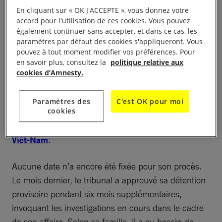
Kem Sokha a alors été arrêté lors d’un raid nocturne
En cliquant sur « OK J'ACCEPTE », vous donnez votre
à son domicile, à Phnom Penh, le 3 septembre
accord pour l'utilisation de ces cookies. Vous pouvez
2017. Il a par la suite été inculpé de « collusion
également continuer sans accepter, et dans ce cas, les
paramètres par défaut des cookies s'appliqueront. Vous
avec une puissance étrangère » – infraction passible
pouvez à tout moment modifier vos préférences. Pour
d’une peine comprise entre 15 et 30 ans – au titre
en savoir plus, consultez la
politique relative aux
de l’article 443 du Code pénal cambodgien. La
cookies d’Amnesty.
libération sous caution lui a été refusée et il a été
envoyé en détention provisoire au centre
Paramètres des
C'est OK pour moi
cookies
correctionnel n°3 de très haute sécurité, dans la
province de Tbong Khmum, à la frontière avec le
Viêt-Nam
.
Aucune date n’a encore été fixée pour son procès.
Le mois dernier, le tribunal a approuvé sa détention
provisoire pendant six mois supplémentaires,
invoquant les investigations en cours dans le cadre
de son affaire. Selon sa famille, il a eu besoin de