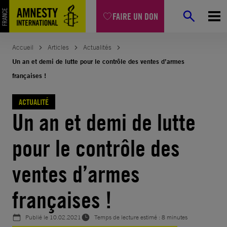
Aller
FAIRE UN DON
au
contenu
Accueil
Articles
Actualités
Un an et demi de lutte pour le contrôle des ventes d’armes
françaises !
ACTUALITÉ
Un an et demi de lutte
pour le contrôle des
ventes d’armes
françaises !
Publié le
10.02.2021
Temps de lecture estimé : 8 minutes