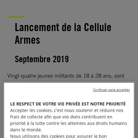
Lancement de la Cellule
Armes
Septembre 2019
Vingt-quatre jeunes militants de 18 à 28 ans, sont
devenus les ambassadeurs de la campagne
Continuer sans accepter
« Silence, on arme ! ». Ils se mobilisent à travers
toute la France pour alerter sur les risques des
LE RESPECT DE VOTRE VIE PRIVÉE EST NOTRE PRIORITÉ
ventes d’armes françaises et sur l’impunité qui les
Accepter les cookies, c'est nous soutenir et réduire nos
frais de collecte afin que vos dons contribuent en
entourent.
priorité à la lutte contre les atteintes aux droits humains
dans le monde.
À lire aussi :
Notre « cellule armes » : en action !
Nous utilisons des cookies pour assurer le bon