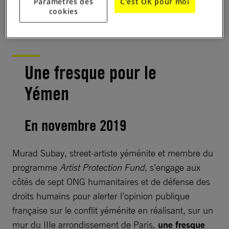
Paramètres des
C'est OK pour moi
Première journée de formation pour les jeunes de la
cookies
Cellule Armes © Benjamin Girette
Une fresque pour le
Yémen
En novembre 2019
Murad Subay, street-artiste yéménite et membre du
programme
Artist Protection Fund
, s’engage aux
côtés de sept ONG humanitaires et de défense des
droits humains pour alerter l’opinion publique
française sur le conflit yéménite en réalisant, sur un
mur du IIIe arrondissement de Paris,
une fresque