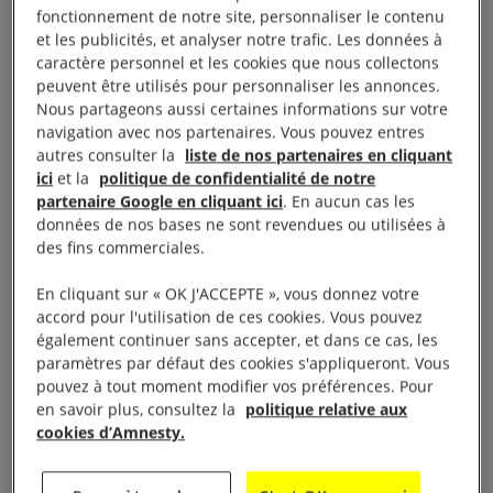
fonctionnement de notre site, personnaliser le contenu
et les publicités, et analyser notre trafic. Les données à
Au même moment, l’agence de communication
caractère personnel et les cookies que nous collectons
DDB lance notre
campagne #FrenchBombs
lors de
peuvent être utilisés pour personnaliser les annonces.
Nous partageons aussi certaines informations sur votre
la Fashion week.
navigation avec nos partenaires. Vous pouvez entres
autres consulter la
liste de nos partenaires en cliquant
ici
et la
politique de confidentialité de notre
partenaire Google en cliquant ici
. En aucun cas les
données de nos bases ne sont revendues ou utilisées à
des fins commerciales.
En cliquant sur « OK J'ACCEPTE », vous donnez votre
accord pour l'utilisation de ces cookies. Vous pouvez
également continuer sans accepter, et dans ce cas, les
paramètres par défaut des cookies s'appliqueront. Vous
pouvez à tout moment modifier vos préférences. Pour
en savoir plus, consultez la
politique relative aux
cookies d’Amnesty.