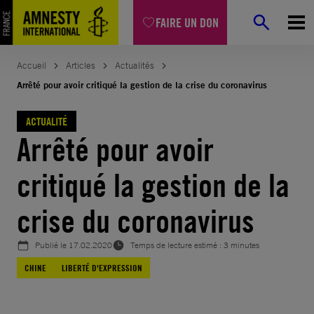
Aller
FAIRE UN DON
au
contenu
Accueil
Articles
Actualités
Arrêté pour avoir critiqué la gestion de la crise du coronavirus
ACTUALITÉ
Arrêté pour avoir
critiqué la gestion de la
crise du coronavirus
Publié le
17.02.2020
Temps de lecture estimé : 3 minutes
CHINE
LIBERTÉ D'EXPRESSION