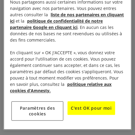
Nous partageons aussi certaines informations sur votre
navigation avec nos partenaires. Vous pouvez entres
Les voix critiques
autres consulter la
liste de nos partenaires en cliquant
ici
et la
politique de confidentialité de notre
muselées
partenaire Google en cliquant ici
. En aucun cas les
données de nos bases ne sont revendues ou utilisées à
des fins commerciales.
L’arrestation de Xu Zhiyong montre que la lutte du
En cliquant sur « OK J'ACCEPTE », vous donnez votre
gouvernement chinois contre le coronavirus ne le
accord pour l'utilisation de ces cookies. Vous pouvez
détourne en aucune façon de sa campagne globale.
également continuer sans accepter, et dans ce cas, les
paramètres par défaut des cookies s'appliqueront. Vous
Celle-ci vise à étouffer toutes les voix discordantes et
pouvez à tout moment modifier vos préférences. Pour
attaque la liberté d’expression.
en savoir plus, consultez la
politique relative aux
cookies d’Amnesty.
Xu Zhiyong et ses codétenus n’ont commis aucun
crime. Ils sont ciblés uniquement en raison de leur
Paramètres des
C'est OK pour moi
cookies
militantisme pacifique et doivent être libérés
immédiatement et sans condition.