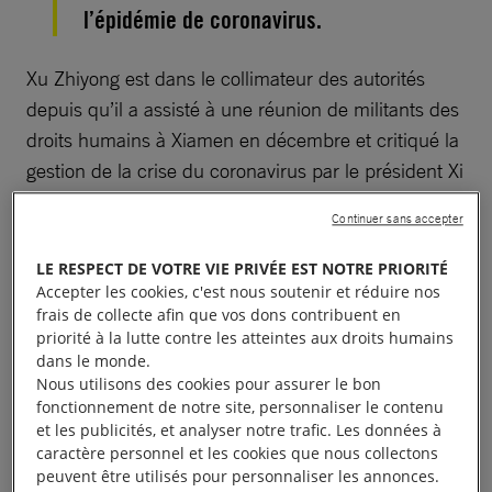
l’épidémie de coronavirus.
Xu Zhiyong est dans le collimateur des autorités
depuis qu’il a assisté à une réunion de militants des
droits humains à Xiamen en décembre et critiqué la
gestion de la crise du coronavirus par le président Xi
Jinping. Plus de 10 personnes présentes à cette
Continuer sans accepter
réunion ont depuis été convoquées ou arrêtées.
LE RESPECT DE VOTRE VIE PRIVÉE EST NOTRE PRIORITÉ
Xu Zhiyong fait l’objet d’investigations et se trouvent
Accepter les cookies, c'est nous soutenir et réduire nos
frais de collecte afin que vos dons contribuent en
aujourd’hui en détention, exposé au risque de
priorité à la lutte contre les atteintes aux droits humains
torture.
dans le monde.
Nous utilisons des cookies pour assurer le bon
fonctionnement de notre site, personnaliser le contenu
À lire aussi :
Coronavirus : sept conséquences sur les
et les publicités, et analyser notre trafic. Les données à
droits humains
caractère personnel et les cookies que nous collectons
peuvent être utilisés pour personnaliser les annonces.