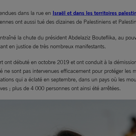
endues dans la rue en
Israël et dans les territoires pales
éliennes ont aussi tué des dizaines de Palestiniens et Pales
traîné la chute du président Abdelaziz Bouteflika, au pouvo
vant en justice de très nombreux manifestants.
art ont débuté en octobre 2019 et ont conduit à la démissi
curité ne sont pas intervenues efficacement pour protéger le
tations qui a éclaté en septembre, dans un pays où les mouv
ives ; plus de 4 000 personnes ont ainsi été arrêtées.