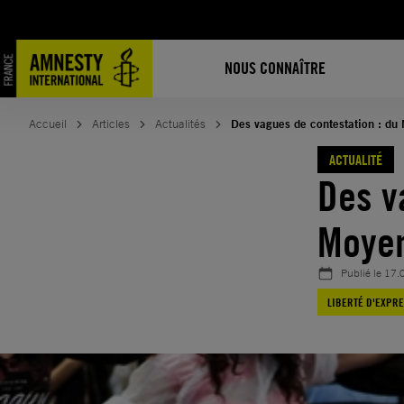
Aller
au
contenu
NOUS CONNAÎTRE
Accueil
Articles
Actualités
Des vagues de contestation : du 
ACTUALITÉ
Des v
Moyen
Publié le
17.
LIBERTÉ D'EXPR