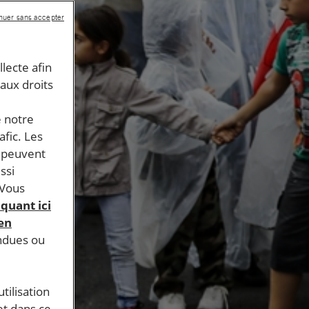
nuer sans accepter
llecte afin
 aux droits
e notre
afic. Les
s peuvent
ssi
 Vous
iquant ici
 en
endues ou
tilisation
et dans ce