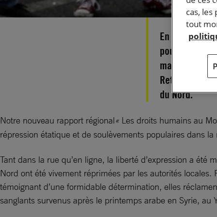
cas, les
tout mom
En 2019, les 
politi
pour réduire a
manifestants, 
Retrouvez notr
du Nord.
Notre nouveau rapport régional
«
Les droits humains au Mo
répression étatique et de soulèvements populaires dans la 
Tant dans la rue qu’en ligne, la liberté d’expression a été
Nord ont été vivement réprimées par les autorités locales. P
témoignant d’une formidable détermination, elles réclament l
sanglants survenus après le printemps arabe en Syrie, au 