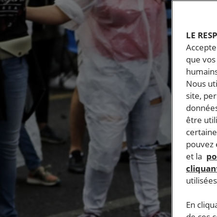
LE RES
Accepter
que vos 
humains
Nous ut
site, pe
données
être uti
certaine
pouvez e
et la
po
cliquant
utilisée
En cliqu
de ces 