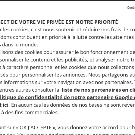
Conti
PECT DE VOTRE VIE PRIVÉE EST NOTRE PRIORITÉ
 les cookies, c'est nous soutenir et réduire nos frais de co
dons contribuent en priorité à la lutte contre les atteintes
 dans le monde.
ilisons des cookies pour assurer le bon fonctionnement d
rsonnaliser le contenu et les publicités, et analyser notre tr
 à caractère personnel et les cookies que nous collecton
lisés pour personnaliser les annonces. Nous partageons au
s informations sur votre navigation avec nos partenaires.
ntres autres consulter la
liste de nos partenaires en cl
litique de confidentialité de notre partenaire Google
 ici
. En aucun cas les données de nos bases ne sont rev
s à des fins commerciales.
ant sur « OK J'ACCEPTE », vous donnez votre accord pour l'u
cookies. Vous pouvez également continuer sans accepter, 