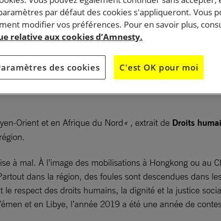
 paramètres par défaut des cookies s'appliqueront. Vous 
ent modifier vos préférences. Pour en savoir plus, consu
gouvernements ont orchestré une répression implacabl
que relative aux cookies d’Amnesty.
u silence toute forme d’opposition. Violences contre le
arrestations, défenseurs des droits pris pour cible.
Paramètres des cookies
C'est OK pour moi
e bilan d’un an d’enquêtes au Moyen-Orient et en Afriq
yen-Orient et en Afrique du Nord
«
, extrait de
Droits humai
région.
 mise à mal. À l’image des mobilisations à Hongkong ou au C
artout dans la région, des foules sont descendues dans les r
e respect des droits humains, la dignité et la justice socia
Yémen et en Libye, l’année 2019 a été une année de contest