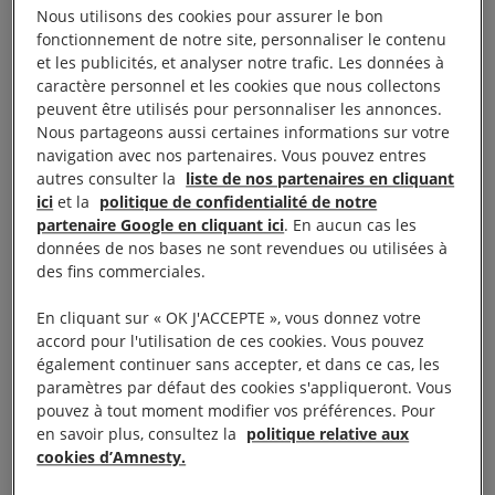
dialogue.
Nous utilisons des cookies pour assurer le bon
fonctionnement de notre site, personnaliser le contenu
et les publicités, et analyser notre trafic. Les données à
Tandis que se profilent à l’horizon de nouveaux
caractère personnel et les cookies que nous collectons
troubles sociaux, la lutte en faveur des droits
peuvent être utilisés pour personnaliser les annonces.
humains est plus urgente que jamais. Et ne nous y
Nous partageons aussi certaines informations sur votre
navigation avec nos partenaires. Vous pouvez entres
trompons pas : les dirigeants politiques qui sèment
autres consulter la
liste de nos partenaires en cliquant
la haine et la division en fragilisant les droits d’autrui
ici
et la
politique de confidentialité de notre
se retrouveront du mauvais côté de l’histoire.
partenaire Google en cliquant ici
. En aucun cas les
données de nos bases ne sont revendues ou utilisées à
des fins commerciales.
En cliquant sur « OK J'ACCEPTE », vous donnez votre
La violence inouïe des
accord pour l'utilisation de ces cookies. Vous pouvez
également continuer sans accepter, et dans ce cas, les
États contre leur
paramètres par défaut des cookies s'appliqueront. Vous
pouvez à tout moment modifier vos préférences. Pour
population
en savoir plus, consultez la
politique relative aux
cookies d’Amnesty.