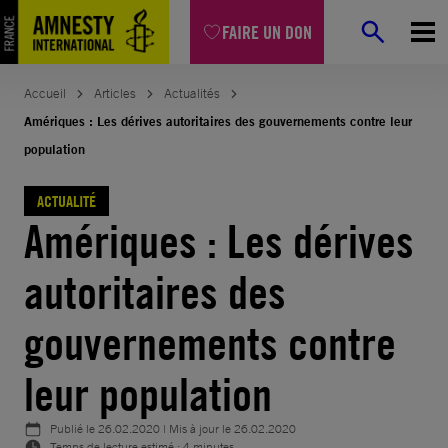
Aller
FAIRE UN DON
au
contenu
Accueil
Articles
Actualités
Amériques : Les dérives autoritaires des gouvernements contre leur
population
ACTUALITÉ
Amériques : Les dérives
autoritaires des
gouvernements contre
leur population
Publié le
26.02.2020
| Mis à jour le
26.02.2020
Temps de lecture estimé : 4 minutes