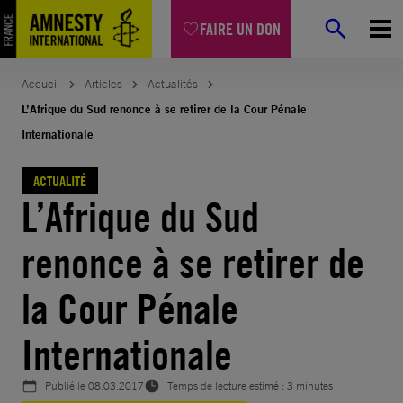
Aller
FAIRE UN DON
au
contenu
Accueil
Articles
Actualités
L’Afrique du Sud renonce à se retirer de la Cour Pénale
Internationale
ACTUALITÉ
L’Afrique du Sud
renonce à se retirer de
la Cour Pénale
Internationale
Publié le
08.03.2017
Temps de lecture estimé : 3 minutes