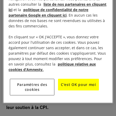
se conformer à la décision de la Cour suprême et
autres consulter la
liste de nos partenaires en cliquant
épuiser tous les recours au niveau national avant
ici
et la
politique de confidentialité de notre
partenaire Google en cliquant ici
. En aucun cas les
d’officialiser son retrait.
données de nos bases ne sont revendues ou utilisées à
des fins commerciales.
À lire aussi :
Abandonner la Cour pénale internationale :
une trahison
En cliquant sur « OK J'ACCEPTE », vous donnez votre
accord pour l'utilisation de ces cookies. Vous pouvez
également continuer sans accepter, et dans ce cas, les
En annulant son retrait de manière définitive, la
paramètres par défaut des cookies s'appliqueront. Vous
nation sud-africaine emboîterait le pas à la
Gambie
,
pouvez à tout moment modifier vos préférences. Pour
qui est récemment revenue sur son retrait du Statut
en savoir plus, consultez la
politique relative aux
cookies d’Amnesty.
de Rome.
Nous exhortons l’Afrique du Sud à s’aligner sur la
Paramètres des
C'est OK pour moi
cookies
majorité des États africains, qui ont explicitement
rejeté les appels au retrait et n’ont pas faibli dans
leur soutien à la CPI.