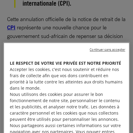
internationale (CPI).
Cette annulation officielle de la notice de retrait de la
CPI
représente une nouvelle chance pour le
gouvernement sud-africain de repenser sa décision
de contrecarrer la poursuite de la justice. Tandis que
Continuer sans accepter
la communauté internationale semble indifférente
aux atrocités de masse commises en toute impunité
LE RESPECT DE VOTRE VIE PRIVÉE EST NOTRE PRIORITÉ
à travers le monde, il est d’autant plus important
Accepter les cookies, c'est nous soutenir et réduire nos
frais de collecte afin que vos dons contribuent en
que l’
Afrique du Sud
reprenne sa position de
priorité à la lutte contre les atteintes aux droits humains
défenseure des victimes africaines de crimes
dans le monde.
relevant du droit international.
Nous utilisons des cookies pour assurer le bon
fonctionnement de notre site, personnaliser le contenu
et les publicités, et analyser notre trafic. Les données à
Reste à savoir si cette annulation signifie que le
caractère personnel et les cookies que nous collectons
gouvernement n’a plus l’intention de se retirer de la
peuvent être utilisés pour personnaliser les annonces.
Nous partageons aussi certaines informations sur votre
CPI ou s’il s’agit d’une mesure temporaire prise pour
navigation avec nos partenaires. Vous pouvez entres