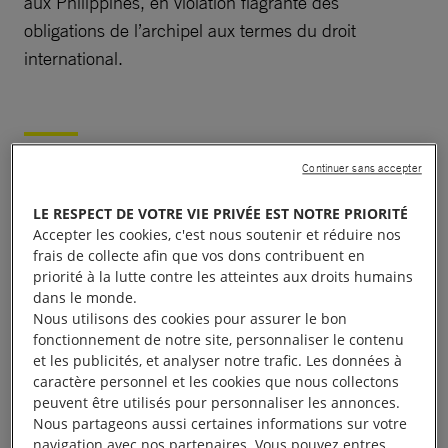
aux Philippines, en violation flagrante des
obligations de l’archipel aux termes du droit
international.
Un retour en arrière
Continuer sans accepter
LE RESPECT DE VOTRE VIE PRIVÉE EST NOTRE PRIORITÉ
Depuis la suspension de la peine capitale en 2006,
Accepter les cookies, c'est nous soutenir et réduire nos
les
Philippines
ont été de fervents défenseurs de
frais de collecte afin que vos dons contribuent en
priorité à la lutte contre les atteintes aux droits humains
l’abolition au sein de la communauté internationale.
dans le monde.
Le pays a, entre autres, milité pour que les
Nous utilisons des cookies pour assurer le bon
condamnations à mort prononcées à l’étranger
fonctionnement de notre site, personnaliser le contenu
et les publicités, et analyser notre trafic. Les données à
contre des ressortissants philippins, notamment des
caractère personnel et les cookies que nous collectons
travailleurs émigrés, soient commuées. Cette
peuvent être utilisés pour personnaliser les annonces.
proposition de loi marque donc un véritable
Nous partageons aussi certaines informations sur votre
navigation avec nos partenaires. Vous pouvez entres