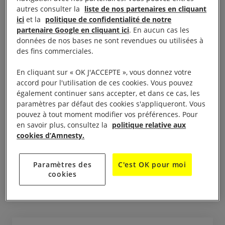
changement de cap pour l’archipel. Considérée
autres consulter la
liste de nos partenaires en cliquant
comme l’un des piliers de la « guerre antidrogue »
ici
et la
politique de confidentialité de notre
lancée par le président Duerte, cette proposition de
partenaire Google en cliquant ici
. En aucun cas les
données de nos bases ne sont revendues ou utilisées à
loi a été adoptée mardi dernier par 216 voix pour et
des fins commerciales.
54. Le texte rend désormais passible de la
peine
capitale
la production, le trafic de drogue, à
En cliquant sur « OK J'ACCEPTE », vous donnez votre
accord pour l'utilisation de ces cookies. Vous pouvez
l’exception de la simple possession et prévoit
également continuer sans accepter, et dans ce cas, les
également l’abaissement de l’âge de la
paramètres par défaut des cookies s'appliqueront. Vous
responsabilité pénale de 15 à 9 ans. Les Philippines
pouvez à tout moment modifier vos préférences. Pour
en savoir plus, consultez la
politique relative aux
avaient pourtant ratifié en 2007 un traité
cookies d’Amnesty.
international interdisant catégoriquement les
exécutions et imposant l’abolition de la peine de
Paramètres des
C'est OK pour moi
mort. Légalement, le pays ne peut en aucun cas
cookies
revenir sur cette obligation.