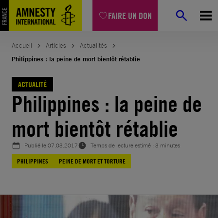
Aller
FAIRE UN DON
au
contenu
Accueil
Articles
Actualités
Philippines : la peine de mort bientôt rétablie
ACTUALITÉ
Philippines : la peine de
mort bientôt rétablie
Publié le
07.03.2017
Temps de lecture estimé : 3 minutes
PHILIPPINES
PEINE DE MORT ET TORTURE