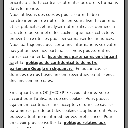
priorité à la lutte contre les atteintes aux droits humains
dans le monde.
Nous utilisons des cookies pour assurer le bon
fonctionnement de notre site, personnaliser le contenu
et les publicités, et analyser notre trafic. Les données à
caractère personnel et les cookies que nous collectons
peuvent être utilisés pour personnaliser les annonces.
Nous partageons aussi certaines informations sur votre
Le visionnage de cette vidéo entraîne un
navigation avec nos partenaires. Vous pouvez entres
autres consulter la
liste de nos partenaires en cliquant
dépôt de cookies de la part de YouTube. Si
ici
et la
politique de confidentialité de notre
vous souhaitez lire la vidéo, vous devez
partenaire Google en cliquant ici
. En aucun cas les
consentir aux cookies pour une publicité
données de nos bases ne sont revendues ou utilisées à
des fins commerciales.
ciblée en cliquant sur le bouton ci-dessous.
En cliquant sur « OK J'ACCEPTE », vous donnez votre
Accepter les cookies
accord pour l'utilisation de ces cookies. Vous pouvez
également continuer sans accepter, et dans ce cas, les
paramètres par défaut des cookies s'appliqueront. Vous
Vidéo :
A Rio, des records battus… par la police
pouvez à tout moment modifier vos préférences. Pour
en savoir plus, consultez la
politique relative aux