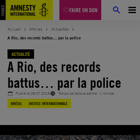
Aller
FAIRE UN DON
au
contenu
Accueil
Articles
Actualités
A Rio, des records battus… par la police
ACTUALITÉ
A Rio, des records
battus… par la police
Publié le
28.07.2016
Temps de lecture estimé : 1 minute
BRÉSIL
JUSTICE INTERNATIONALE