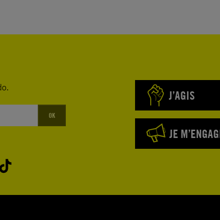
do.
J’AGIS
OK
JE M’ENGAG