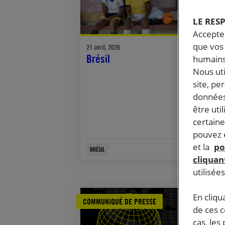
LE RES
Accepter
que vos 
21 avril, 2026
Brésil
humains
Nous ut
site, pe
données
être uti
certaine
pouvez e
et la
po
BRÉSIL
cliquant
utilisée
En cliqu
COMMUNIQUÉ DE PRESSE
de ces 
cas, les