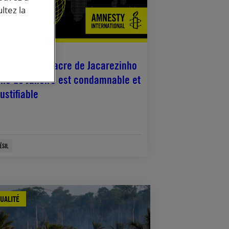
ltez la
ai, 2021
ésil. Le massacre de Jacarezinho
Rio de Janeiro est condamnable et
justifiable
ÉSIL
UALITÉ