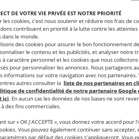
PECT DE VOTRE VIE PRIVÉE EST NOTRE PRIORITÉ
 les cookies, c'est nous soutenir et réduire nos frais de co
dons contribuent en priorité à la lutte contre les atteintes
 dans le monde.
5 novembre, 2025
5 n
Brésil. Un massacre perpétré par la
Qu
ilisons des cookies pour assurer le bon fonctionnement d
police à Rio de Janeiro met en
co
rsonnaliser le contenu et les publicités, et analyser notre tr
 à caractère personnel et les cookies que nous collecton
évidence des violences
si
lisés pour personnaliser les annonces. Nous partageons au
systémiques et racistes
s informations sur votre navigation avec nos partenaires.
ntres autres consulter la
liste de nos partenaires en cl
litique de confidentialité de notre partenaire Google
BRÉSIL
JUSTICE RACIALE
BR
 ici
. En aucun cas les données de nos bases ne sont rev
s à des fins commerciales.
ant sur « OK J'ACCEPTE », vous donnez votre accord pour l'u
COMMUNIQUÉ DE PRESSE
COM
cookies. Vous pouvez également continuer sans accepter, 
 paramètres par défaut des cookies s'appliqueront. Vous 