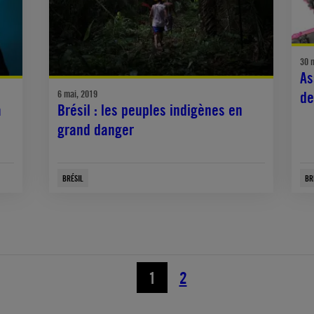
30 
As
6 mai, 2019
de
a
Brésil : les peuples indigènes en
grand danger
BRÉSIL
BR
1
2