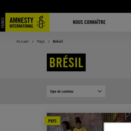
Aller
au
contenu
NOUS CONNAÎTRE
Accueil
Pays
Brésil
BRÉSIL
Type de contenu
PAYS