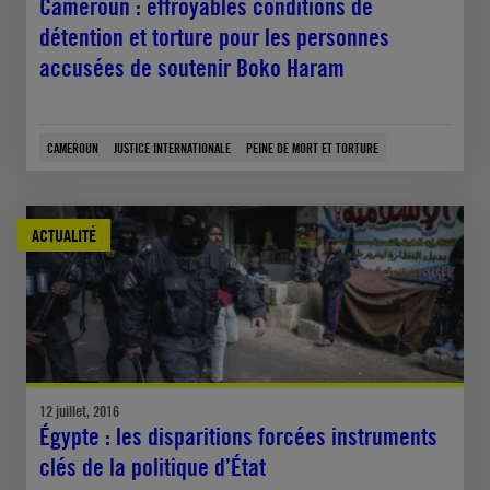
Cameroun : effroyables conditions de
détention et torture pour les personnes
accusées de soutenir Boko Haram
CAMEROUN
JUSTICE INTERNATIONALE
PEINE DE MORT ET TORTURE
ACTUALITÉ
12 juillet, 2016
Égypte : les disparitions forcées instruments
clés de la politique d’État