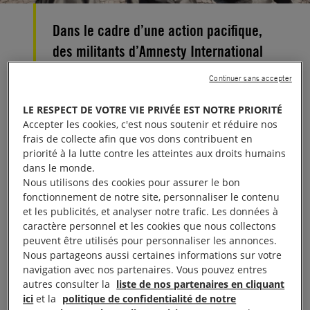
Dans le cadre d’une action pacifique,
des militants d’Amnesty International
ont déposé 40 housses mortuaires,
Continuer sans accepter
représentant le nombre de personnes
LE RESPECT DE VOTRE VIE PRIVÉE EST NOTRE PRIORITÉ
tuées par la police en mai 2016 à Rio
Accepter les cookies, c'est nous soutenir et réduire nos
de Janeiro, devant le Comité
frais de collecte afin que vos dons contribuent en
organisateur local des Jeux olympiques
priorité à la lutte contre les atteintes aux droits humains
dans le monde.
de Rio 2016.
Nous utilisons des cookies pour assurer le bon
fonctionnement de notre site, personnaliser le contenu
Ils ont également remis une pétition ayant recueilli
et les publicités, et analyser notre trafic. Les données à
caractère personnel et les cookies que nous collectons
120 000 signatures dans plus de 15 pays, qui
peuvent être utilisés pour personnaliser les annonces.
demande que les politiques de sécurité publique
Nous partageons aussi certaines informations sur votre
mises en œuvre dans le cadre des Jeux olympiques
navigation avec nos partenaires. Vous pouvez entres
autres consulter la
liste de nos partenaires en cliquant
de Rio 2016 respectent les droits humains.
ici
et la
politique de confidentialité de notre