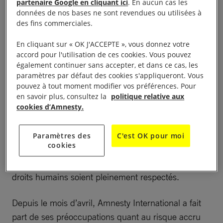
partenaire Google en cliquant ici
. En aucun cas les
Le Comité organisateur local qui gère ce
données de nos bases ne sont revendues ou utilisées à
des fins commerciales.
gigantesque événement doit assumer la
responsabilité partagée s’agissant des opérations de
En cliquant sur « OK J'ACCEPTE », vous donnez votre
sécurité menées par des agents de l’État et des
accord pour l'utilisation de ces cookies. Vous pouvez
également continuer sans accepter, et dans ce cas, les
violations des droits humains qui en résultent dans
paramètres par défaut des cookies s'appliqueront. Vous
le contexte des Jeux olympiques.
pouvez à tout moment modifier vos préférences. Pour
en savoir plus, consultez la
politique relative aux
Cela fait partie du mandat du Comité de veiller à ce
cookies d’Amnesty.
que les pratiques en termes de sécurité coïncident
avec les valeurs olympiques d’amitié, de respect et
Paramètres des
C'est OK pour moi
cookies
d’excellence, et à ce que les protocoles
internationaux relatifs au recours à la force et aux
droits humains soient pleinement respectés.
Depuis le mois d’avril, Amnesty International a fait
part de ses préoccupations quant au risque accru