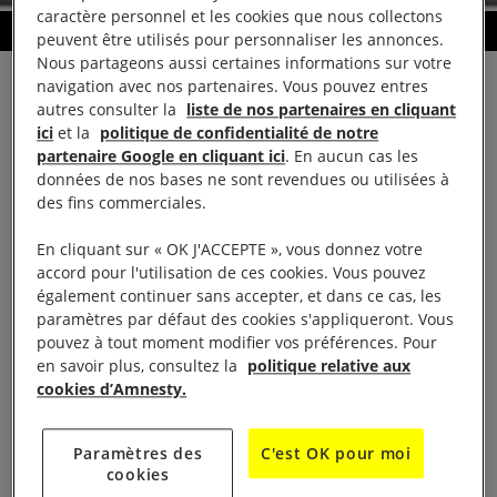
caractère personnel et les cookies que nous collectons
Die In
peuvent être utilisés pour personnaliser les annonces.
Nous partageons aussi certaines informations sur votre
navigation avec nos partenaires. Vous pouvez entres
autres consulter la
liste de nos partenaires en cliquant
ici
et la
politique de confidentialité de notre
La vie du groupe
partenaire Google en cliquant ici
. En aucun cas les
données de nos bases ne sont revendues ou utilisées à
des fins commerciales.
Présentation
En cliquant sur « OK J'ACCEPTE », vous donnez votre
accord pour l'utilisation de ces cookies. Vous pouvez
Tous bénévoles, d’âge et d’horizons divers, nous
également continuer sans accepter, et dans ce cas, les
partageons la même volonté de défendre les droits
paramètres par défaut des cookies s'appliqueront. Vous
pouvez à tout moment modifier vos préférences. Pour
humains.
en savoir plus, consultez la
politique relative aux
cookies d’Amnesty.
Actions et interventions
Paramètres des
C'est OK pour moi
– Participation aux campagnes et actions nationales
cookies