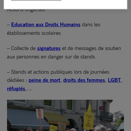
:
Réfugiés
, 10 Jours pour Signer, lettres pour les
Actions Urgentes
–
Education aux Droits Humains
dans les
établissements scolaires
– Collecte de
signatures
et de messages de soutien
aux personnes en danger sur de stands
– Stands et actions publiques lors de journées
dédiées :
peine de mort
,
droits des femmes
,
LGBT
,
réfugiés
,…