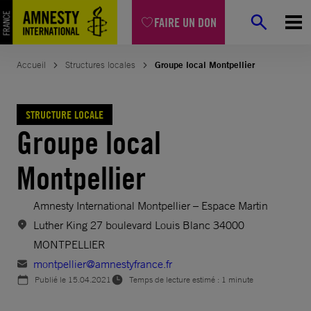
Aller
FAIRE UN DON
au
contenu
Accueil
Structures locales
Groupe local Montpellier
STRUCTURE LOCALE
Groupe local
Montpellier
Amnesty International Montpellier – Espace Martin
Luther King 27 boulevard Louis Blanc 34000
MONTPELLIER
montpellier@amnestyfrance.fr
Publié le
15.04.2021
Temps de lecture estimé : 1 minute