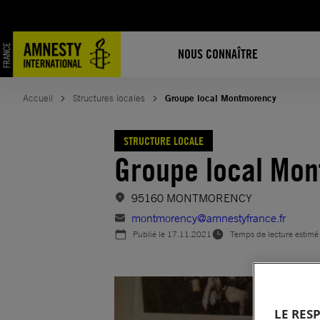
Aller
au
contenu
NOUS CONNAÎTRE
Accueil
Structures locales
Groupe local Montmorency
STRUCTURE LOCALE
Groupe local Mo
95160 MONTMORENCY
montmorency@amnestyfrance.fr
Publié le
17.11.2021
Temps de lecture estimé
LE RES