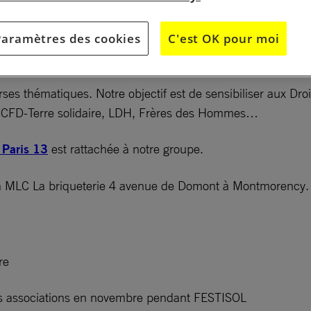
Paramètres des cookies
C'est OK pour moi
rses thématiques. Notre objectif est de sensibiliser aux Dr
: CCFD-Terre solidaire, LDH, Frères des Hommes…
 Paris 13
est rattachée à notre groupe.
 la MLC La briqueterie 4 avenue de Domont à Montmorency.
re
tres associations en novembre pendant FESTISOL