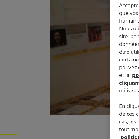
Accepter
que vos 
humains
Nous ut
site, pe
données
être uti
certaine
pouvez e
et la
po
cliquant
utilisée
En cliqu
de ces 
cas, les
tout mom
politi