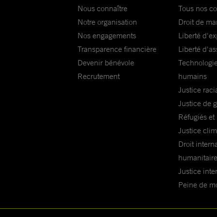
Nous connaître
Tous nos c
Notre organisation
Droit de ma
Nos engagements
Liberté d'e
Transparence financière
Liberté d'as
Devenir bénévole
Technologie
Recrutement
humains
Justice raci
Justice de 
Réfugiés et
Justice cli
Droit intern
humanitair
Justice inte
Peine de mor