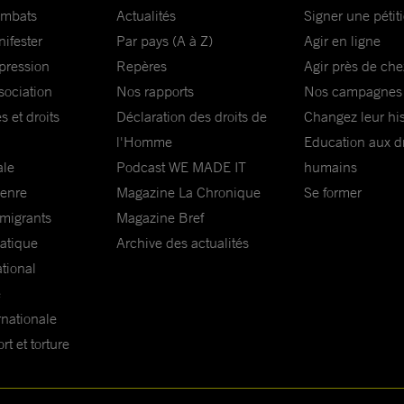
ombats
Actualités
Signer une pétit
nifester
Par pays (A à Z)
Agir en ligne
xpression
Repères
Agir près de che
sociation
Nos rapports
Nos campagnes
s et droits
Déclaration des droits de
Changez leur his
l'Homme
Education aux dr
ale
Podcast WE MADE IT
humains
genre
Magazine La Chronique
Se former
 migrants
Magazine Bref
matique
Archive des actualités
ational
e
rnationale
t et torture