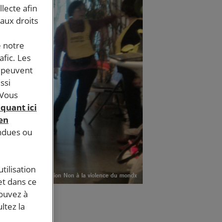
llecte afin
 aux droits
e notre
afic. Les
s peuvent
ssi
 Vous
iquant ici
 en
endues ou
tilisation
EXposition Non à la violence du mondx
et dans ce
pouvez à
ltez la