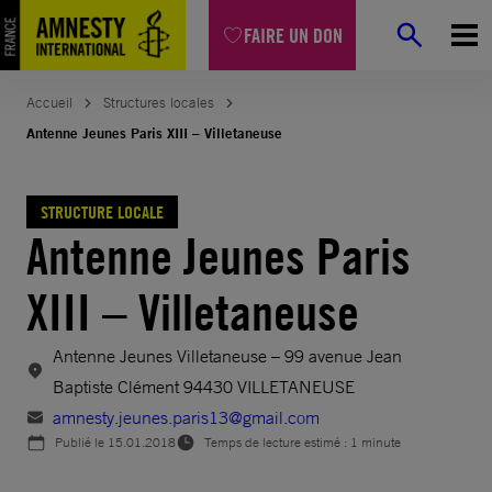
Aller
FAIRE UN DON
au
contenu
Accueil
Structures locales
Antenne Jeunes Paris XIII – Villetaneuse
STRUCTURE LOCALE
Antenne Jeunes Paris
XIII – Villetaneuse
Antenne Jeunes Villetaneuse – 99 avenue Jean
Baptiste Clément 94430 VILLETANEUSE
amnesty.jeunes.paris13@gmail.com
Publié le
15.01.2018
Temps de lecture estimé : 1 minute