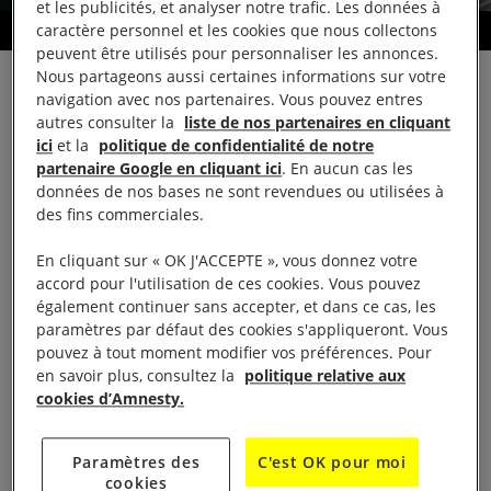
et les publicités, et analyser notre trafic. Les données à
caractère personnel et les cookies que nous collectons
Dix Jours pour Signer
peuvent être utilisés pour personnaliser les annonces.
Nous partageons aussi certaines informations sur votre
navigation avec nos partenaires. Vous pouvez entres
autres consulter la
liste de nos partenaires en cliquant
LA VIE DE L’ANTENNE JEUNE
ici
et la
politique de confidentialité de notre
partenaire Google en cliquant ici
. En aucun cas les
données de nos bases ne sont revendues ou utilisées à
Présentation
des fins commerciales.
En cliquant sur « OK J'ACCEPTE », vous donnez votre
Elle regroupe des étudiants de l’Université de Paris
accord pour l'utilisation de ces cookies. Vous pouvez
également continuer sans accepter, et dans ce cas, les
13 Villetaneuse venant d’UFR et de formations
paramètres par défaut des cookies s'appliqueront. Vous
diverses avec un point commun : Une envie de
pouvez à tout moment modifier vos préférences. Pour
lutter contre l’injustice et pour le respect des droits
en savoir plus, consultez la
politique relative aux
cookies d’Amnesty.
humains.
Réunions une fois par semaine à l’université.
Paramètres des
C'est OK pour moi
cookies