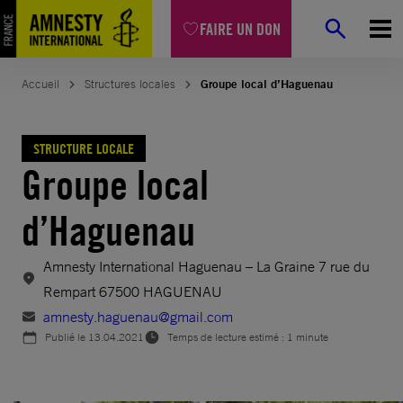
Aller
FAIRE UN DON
au
contenu
Accueil
Structures locales
Groupe local d’Haguenau
STRUCTURE LOCALE
Groupe local
d’Haguenau
Amnesty International Haguenau – La Graine 7 rue du
Rempart 67500 HAGUENAU
amnesty.haguenau@gmail.com
Publié le
13.04.2021
Temps de lecture estimé : 1 minute