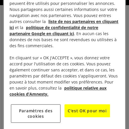
peuvent être utilisés pour personnaliser les annonces.
Nous partageons aussi certaines informations sur votre
navigation avec nos partenaires. Vous pouvez entres
autres consulter la
liste de nos partenaires en cliquant
ici
et la
politique de confidentialité de notre
partenaire Google en cliquant ici
. En aucun cas les
LA VIE DU GROUPE
données de nos bases ne sont revendues ou utilisées à
des fins commerciales.
Présentation
En cliquant sur « OK J'ACCEPTE », vous donnez votre
accord pour l'utilisation de ces cookies. Vous pouvez
également continuer sans accepter, et dans ce cas, les
Le groupe de Haguenau se réunit tous les mois
paramètres par défaut des cookies s'appliqueront. Vous
depuis plus de 15 ans, se caractérise par un turn
pouvez à tout moment modifier vos préférences. Pour
en savoir plus, consultez la
politique relative aux
over régulier de ses membres et c’est très bien !
cookies d’Amnesty.
Chacun apporte sa pierre à l’histoire du groupe.
Certains sont là depuis plus de 10 ans d’autres
Paramètres des
C'est OK pour moi
depuis moins de 6 mois. C’est une petite structure
cookies
de 5 personnes environ ce qui facilite les réunions à