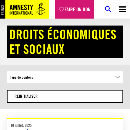
Aller
FAIRE UN DON
au
contenu
Accueil
Combats
Droits économiques et sociaux
DROITS ÉCONOMIQUES
ET SOCIAUX
Type de contenu
RÉINITIALISER
16 juillet, 2025