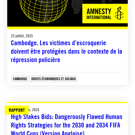
23 juillet, 2025
Cambodge. Les victimes d’escroquerie
doivent être protégées dans le contexte de la
répression policière
CAMBODGE
DROITS ÉCONOMIQUES ET SOCIAUX
RAPPORT
11 novembre, 2024
High Stakes Bids: Dangerously Flawed Human
Rights Strategies for the 2030 and 2034 FIFA
World Cups (Version Anglaise)