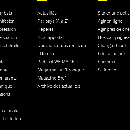
ombats
Actualités
Signer une pétit
nifester
Par pays (A à Z)
Agir en ligne
xpression
Repères
Agir près de che
sociation
Nos rapports
Nos campagnes
s et droits
Déclaration des droits de
Changez leur his
l'Homme
Education aux dr
ale
Podcast WE MADE IT
humains
genre
Magazine La Chronique
Se former
 migrants
Magazine Bref
matique
Archive des actualités
ational
e
rnationale
t et torture